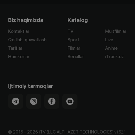
Biz haqimizda
Katalog
Kontaktlar
TV
Multfilmlar
Qo'llab-quvvatlash
Sport
Live
Tariflar
Filmlar
Anime
Hamkorlar
Seriallar
iTrack.uz
Ijtimoiy tarmoqlar
©
2015
-
2026
iTV (LLC ALPHAZET TECHNOLOGIES).
v
1.52.1