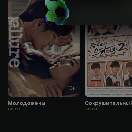
16
+
Молодожёны
Сокрушительный
Obuna
Obuna