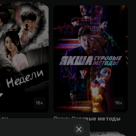
16
+
16
+
ели
Якша: Суровые методы
Obuna