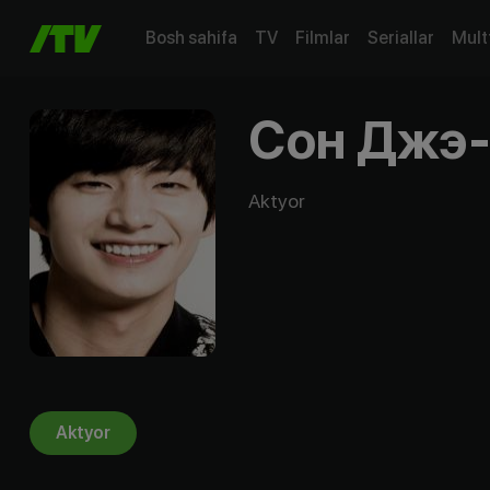
Bosh sahifa
TV
Filmlar
Seriallar
Mult
Сон Джэ
Aktyor
Aktyor