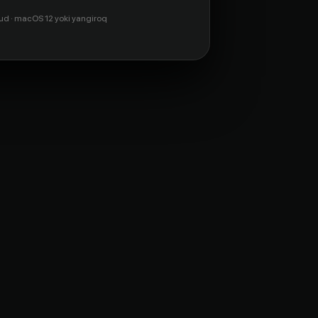
ud · macOS 12 yoki yangiroq