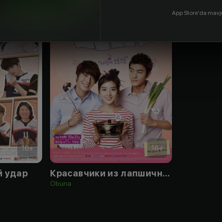
App Store'da mavj
16
+
16
+
 удар
Красавчики из лапшичной
Obuna