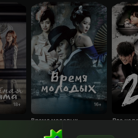
18
+
16
+
Время молодых
Две нед
Obuna
Obuna