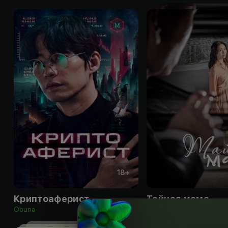
18
+
Криптоаферист
Тайная мама
Obuna
Obuna