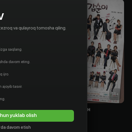
V
tezroq va qulayroq tomosha qiling.
gizga saqlang.
ishda davom eting.
 ijro.
 ajoyib tasvir.
16
+
18
+
ing.
антазий
Наша Кап-сун
hun yuklab olish
Obuna
da davom etish