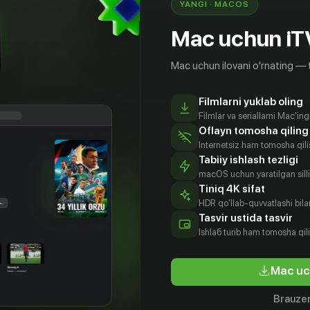
YANGI · MACOS
Mac uchun iT
Mac uchun ilovani o'rnating — 
Filmlarni yuklab oling
Filmlar va seriallarni Mac'in
Oflayn tomosha qiling
Internetsiz ham tomosha qil
Tabiiy ishlash tezligi
macOS uchun yaratilgan silliq
Tiniq 4K sifat
HDR qo'llab-quvvatlashi bilan
Tasvir ustida tasvir
18
+
12
+
Ishlаб turib ham tomosha qil
чше
Русалочка
Башня ф
Mac uc
Bepul
Obuna
Brauzer