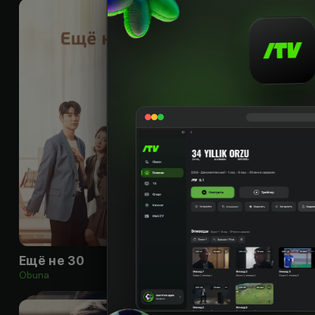
16
+
Ещё не 30
Приберись полу
Obuna
Obuna