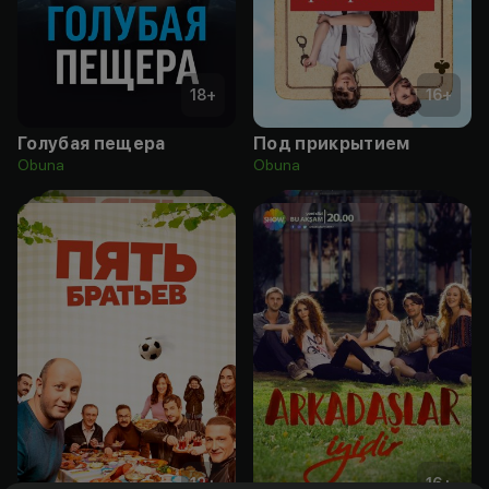
18
+
16
+
Голубая пещера
Под прикрытием
Obuna
Obuna
12
+
16
+