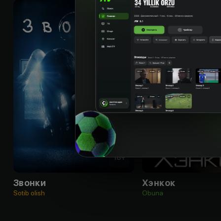
18
+
Звонки
Хэнкок
Sotib olish
Obuna