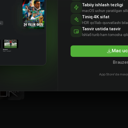
Tabiiy ishlash tezligi
macOS uchun yaratilgan silliq
Tiniq 4K sifat
HDR qo'llab-quvvatlashi bilan
Tasvir ustida tasvir
Ishlаб turib ham tomosha qil
Mac uc
Brauzer
App Store'da mavj
12
+