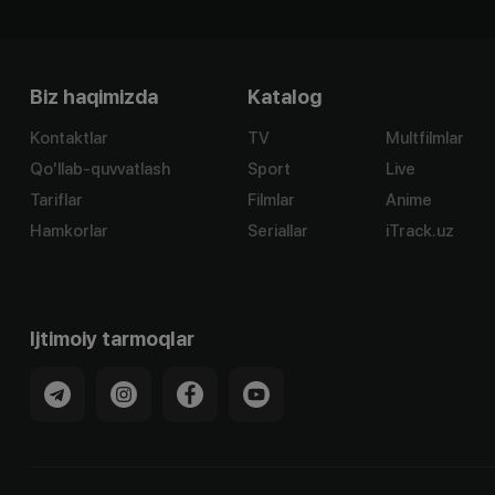
Biz haqimizda
Katalog
Kontaktlar
TV
Multfilmlar
Qo'llab-quvvatlash
Sport
Live
Tariflar
Filmlar
Anime
Hamkorlar
Seriallar
iTrack.uz
Ijtimoiy tarmoqlar