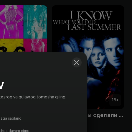
V
tezroq va qulayroq tomosha qiling.
18
+
18
+
BGB»
Я знаю, что вы сделали прошлым летом
gizga saqlang.
Obuna
ishda davom eting.