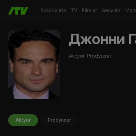
Bosh sahifa
TV
Filmlar
Seriallar
Mult
Джонни Г
Aktyor, Prodyuser
Aktyor
Prodyuser