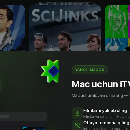
YANGI · MACOS
Mac uchun iT
Mac uchun ilovani o'rnating — 
12
+
12
+
Filmlarni yuklab oling
Научные приколы
Клуб «C
Filmlar va seriallarni Mac'in
Bepul
Bepul
Oflayn tomosha qiling
Internetsiz ham tomosha qil