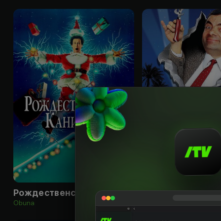
12
+
Рождественские каникулы
Мистер Бин
Obuna
Obuna