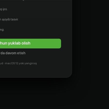
 ijro.
 ajoyib tasvir.
ing.
hun yuklab olish
da davom etish
ud · macOS 12 yoki yangiroq