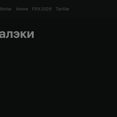
filmlar
Anime
FIFA 2026
Tariflar
алэки