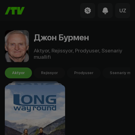
UZ
Джон Бурмен
Aktyor, Rejissyor, Prodyuser, Ssenariy
muallifi
Aktyor
Rejissyor
Prodyuser
Ssenariy mual