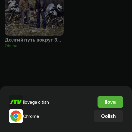
12
+
Долгий путь вокруг Земли
Obuna
Ilova
Ilovaga o'tish
Qolish
Chrome