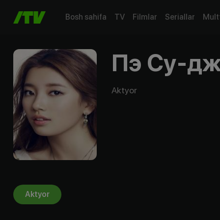
Bosh sahifa
TV
Filmlar
Seriallar
Mult
Пэ Су-д
Aktyor
Aktyor