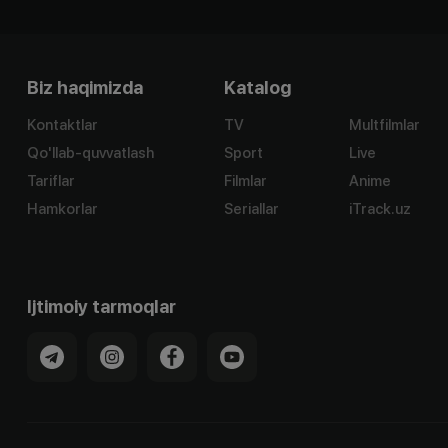
Biz haqimizda
Katalog
Kontaktlar
TV
Multfilmlar
Qo'llab-quvvatlash
Sport
Live
Tariflar
Filmlar
Anime
Hamkorlar
Seriallar
iTrack.uz
Ijtimoiy tarmoqlar