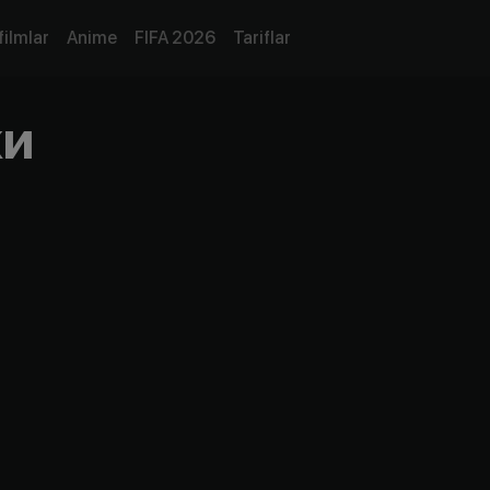
filmlar
Anime
FIFA 2026
Tariflar
жи