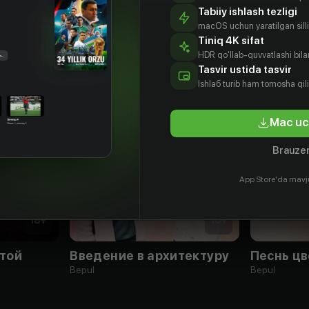
Tabiiy ishlash tezligi
macOS uchun yaratilgan silliq
Tiniq 4K sifat
HDR qo'llab-quvvatlashi bilan
Tasvir ustida tasvir
Ishlаб turib ham tomosha qil
Mac uc
Brauzer
App Store'da mavj
18
+
16
+
той
Введение в архитектуру
Песнь цв
Bepul
Bepul