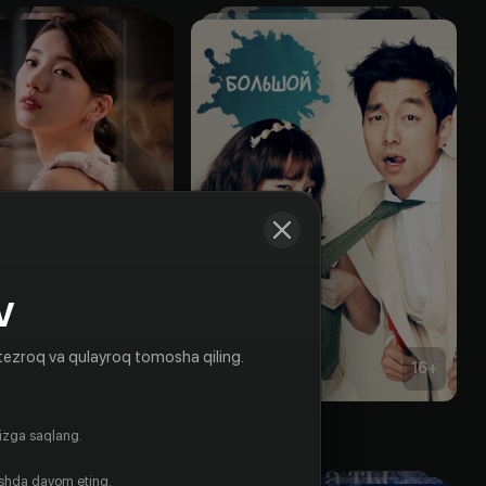
V
tezroq va qulayroq tomosha qiling.
16
+
16
+
Большой
gizga saqlang.
Obuna
ishda davom eting.