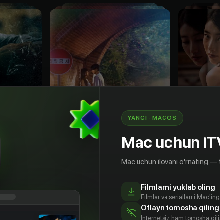
YANGI · MACOS
Mac uchun iT
Mac uchun ilovani o'rnating — 
18
+
18
+
Filmlarni yuklab oling
Девушка с нижнего этажа
Анна
Filmlar va seriallarni Mac'in
Obuna
Obuna
Oflayn tomosha qiling
Internetsiz ham tomosha qil