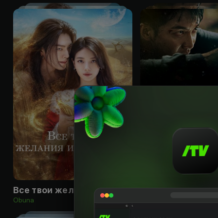
16
+
Все твои желания исполнятся
Бродяга
Obuna
Obuna