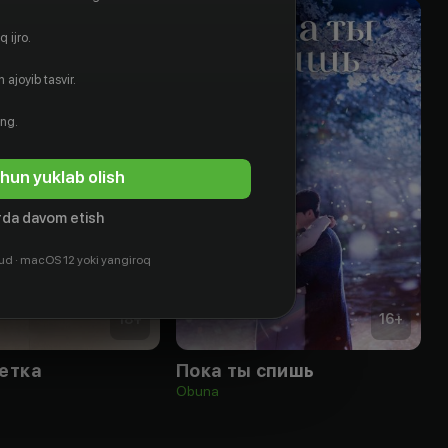
 ijro.
 ajoyib tasvir.
ing.
hun yuklab olish
da davom etish
ud · macOS 12 yoki yangiroq
18
+
16
+
етка
Пока ты спишь
Obuna