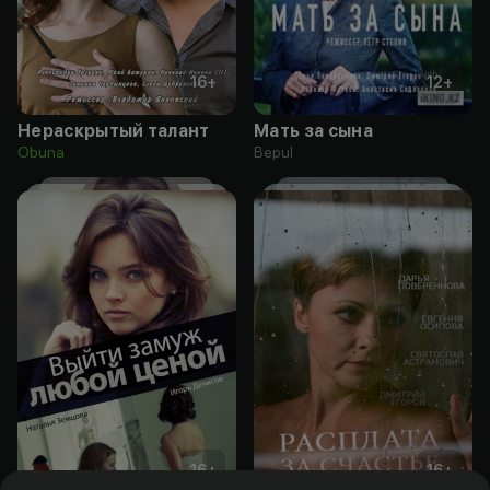
16
+
12
+
Нераскрытый талант
Мать за сына
Obuna
Bepul
16
+
16
+