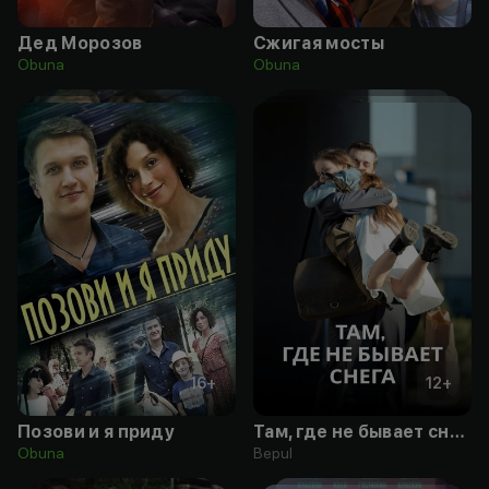
Дед Морозов
Сжигая мосты
Obuna
Obuna
16
+
12
+
Позови и я приду
Там, где не бывает снега
Obuna
Bepul