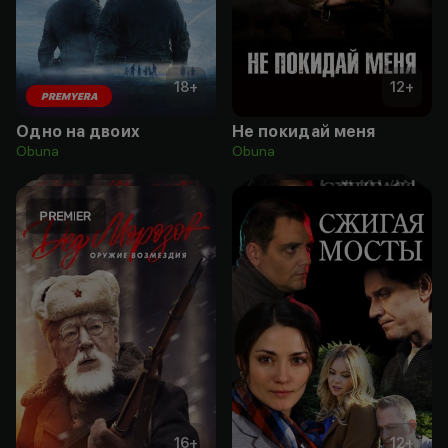
18
+
12
+
PREMYERA
Одно на двоих
Не покидай меня
Obuna
Obuna
16
+
12
+