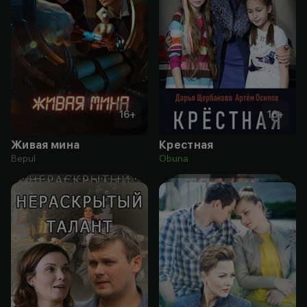
16
+
16
+
Живая мина
Крестная
Bepul
Obuna