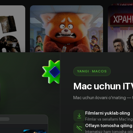
YANGI · MACOS
Mac uchun iT
Mac uchun ilovani o'rnating — 
12
+
6
+
Filmlarni yuklab oling
Я краснею
Хранили
Filmlar va seriallarni Mac'in
Sotib olish
Obuna
Oflayn tomosha qiling
Internetsiz ham tomosha qil