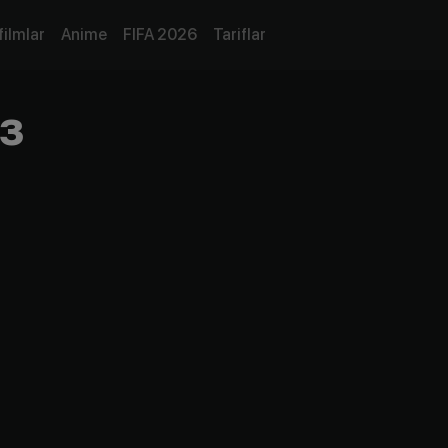
filmlar
Anime
FIFA 2026
Tariflar
з