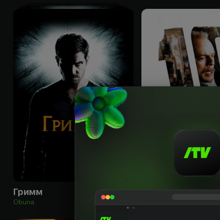
18
+
Гримм
16 кварталов
Obuna
Obuna