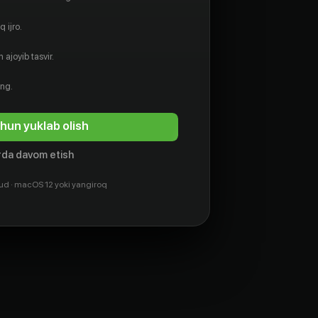
 ijro.
 ajoyib tasvir.
ing.
hun yuklab olish
da davom etish
ud · macOS 12 yoki yangiroq