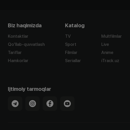
Biz haqimizda
Katalog
Kontaktlar
TV
Multfilmlar
Qo'llab-quvvatlash
Sport
Live
Tariflar
Filmlar
Anime
Hamkorlar
Seriallar
iTrack.uz
Ijtimoiy tarmoqlar