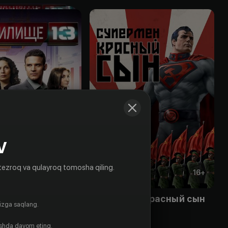
V
tezroq va qulayroq tomosha qiling.
12
+
16
+
ще 13
Супермен: Красный сын
gizga saqlang.
Obuna
ishda davom eting.