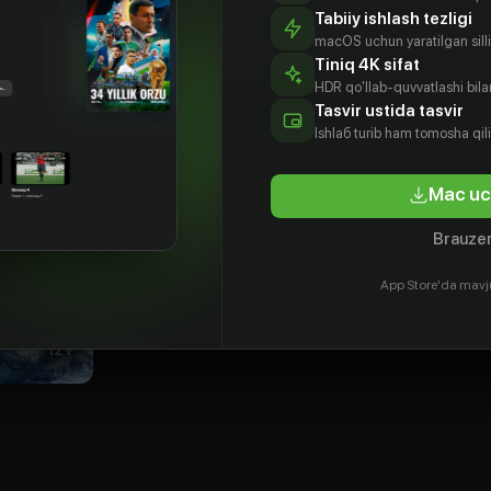
Tabiiy ishlash tezligi
macOS uchun yaratilgan silliq
Tiniq 4K sifat
HDR qo'llab-quvvatlashi bilan
Tasvir ustida tasvir
Ishlаб turib ham tomosha qil
Mac uc
Brauzer
App Store'da mavj
12
+