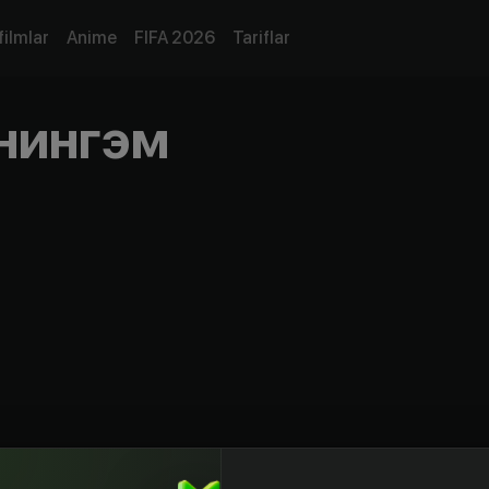
filmlar
Anime
FIFA 2026
Tariflar
нингэм