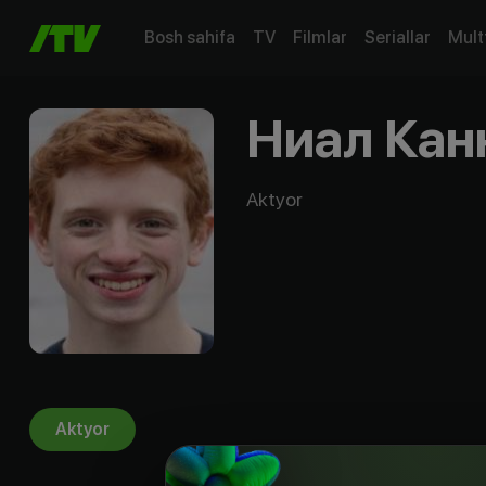
Bosh sahifa
TV
Filmlar
Seriallar
Mult
Ниал Кан
Aktyor
Aktyor