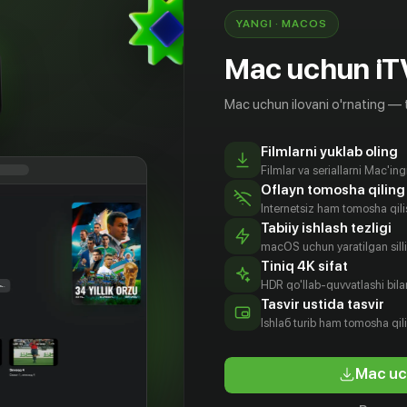
YANGI · MACOS
Mac uchun iT
Mac uchun ilovani o'rnating — 
Filmlarni yuklab oling
Filmlar va seriallarni Mac'in
Oflayn tomosha qiling
Internetsiz ham tomosha qil
Tabiiy ishlash tezligi
macOS uchun yaratilgan silliq
Tiniq 4K sifat
HDR qo'llab-quvvatlashi bilan
Tasvir ustida tasvir
Ishlаб turib ham tomosha qil
Mac uc