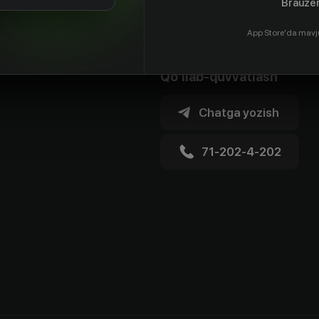
Brauzer
App Store'da mavj
Qo'llab-quvvatlash
Chatga yozish
71-202-4-202