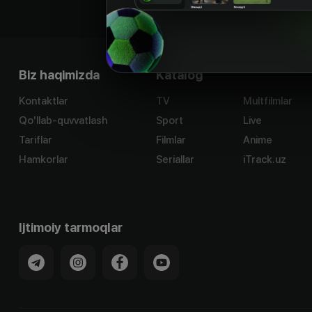
Biz haqimizda
Katalog
Kontaktlar
TV
Multfilmlar
Qo'llab-quvvatlash
Sport
Live
Tariflar
Filmlar
Anime
Hamkorlar
Seriallar
iTrack.uz
Ijtimoiy tarmoqlar