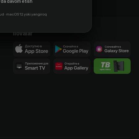
da davom etish
ud · macOS 12 yoki yangiroq
Ilovalar