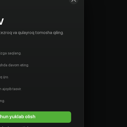
V
tezroq va qulayroq tomosha qiling.
gizga saqlang.
ishda davom eting.
 ijro.
 ajoyib tasvir.
ing.
hun yuklab olish