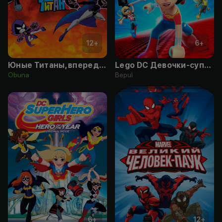
12
+
6
+
Юные Титаны, вперед! против Юных Титанов
Lego DC Девочки-супергерои: Утечка мозгов
Obuna
Bepul
6
+
12
+