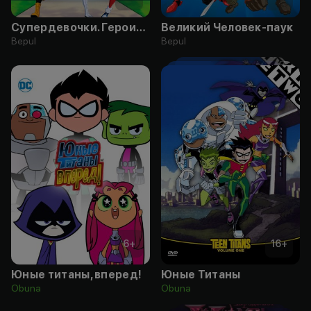
Супердевочки. Героиня года
Великий Человек-паук
Bepul
Bepul
6
+
16
+
Юные титаны, вперед!
Юные Титаны
Obuna
Obuna