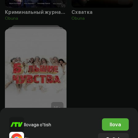
Криминальный журналист
Схватка
Obuna
Obuna
16
+
Большие чувства
Ilova
Ilovaga o'tish
Bepul