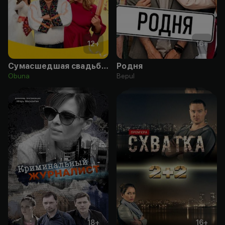
12
+
16
+
Сумасшедшая свадьба 3
Родня
Obuna
Bepul
18
+
16
+