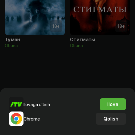
18
+
18
+
Туман
Стигматы
Obuna
Obuna
Ilova
Ilovaga o'tish
Qolish
Chrome