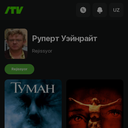
UZ
Руперт Уэйнрайт
Rejissyor
Rejissyor