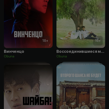
18
+
16
+
Винченцо
Воссоединившиеся миры
Obuna
Obuna