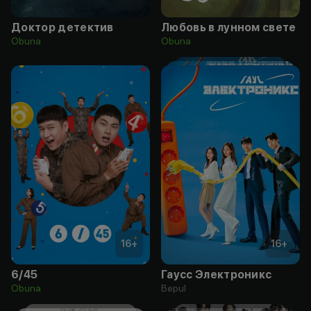
Доктор детектив
Любовь в лунном свете
Obuna
Obuna
16
+
16
+
6/45
Гаусс Электроникс
Obuna
Bepul