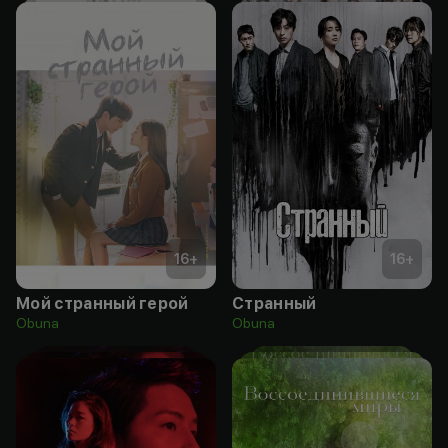
16
+
16
+
Мой странный герой
Странный
Obuna
Obuna