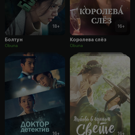
18
+
16
+
Болтун
Королева слёз
Obuna
Obuna
16
+
16
+