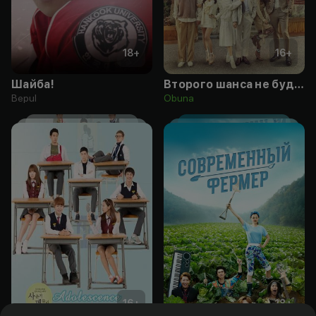
18
+
16
+
Шайба!
Второго шанса не будет
Bepul
Obuna
16
+
18
+