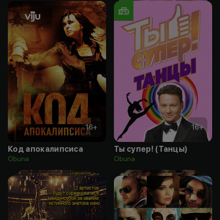
16
+
16
+
Код апокалипсиса
Ты супер! (Танцы)
Obuna
Obuna