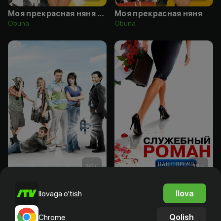
Моя прекрасная няня 2: Жизнь после свадьбы
Моя прекрасная няня
Obuna
Obuna
16
+
18
+
Артефакт
Служебный роман. Наше время
Ilova
Ilovaga o'tish
Bepul
Bepul
Qolish
Chrome