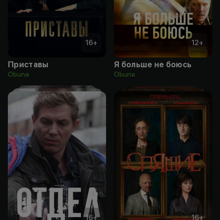
16
+
12
+
Приставы
Я больше не боюсь
Obuna
Obuna
16
+
16
+