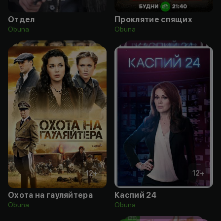
Отдел
Проклятие спящих
Obuna
Obuna
12
+
12
+
Охота на гауляйтера
Каспий 24
Obuna
Obuna