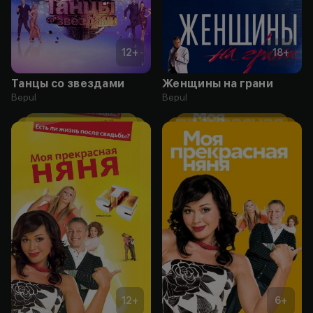
12
+
18
+
Танцы со звездами
Женщины на грани
Bepul
Bepul
12
+
6
+