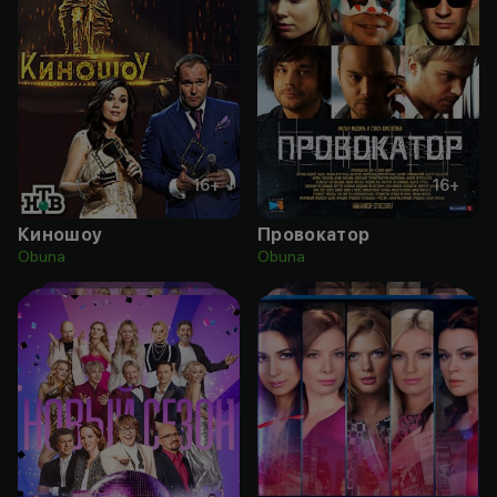
16
+
16
+
Киношоу
Провокатор
Obuna
Obuna