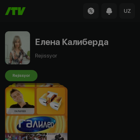
UZ
Елена Калиберда
Rejissyor
Rejissyor