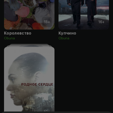
18
+
16
+
Королевство
Купчино
Obuna
Obuna
12
+