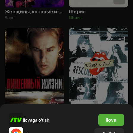
Женщины, которые играют рок
Шерил
Bepul
Obuna
16
+
18
+
Лишенный жизни
«Роллинг Стоунз» в изгнании
Ilova
Ilovaga o'tish
Obuna
Obuna