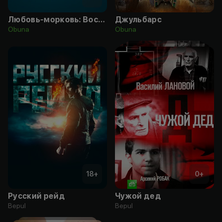
Любовь-морковь: Восстание машин
Джульбарс
Obuna
Obuna
18
+
0
+
Русский рейд
Чужой дед
Bepul
Bepul