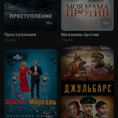
18
+
12
+
Преступление
Моя мама против
Obuna
Obuna
16
+
18
+