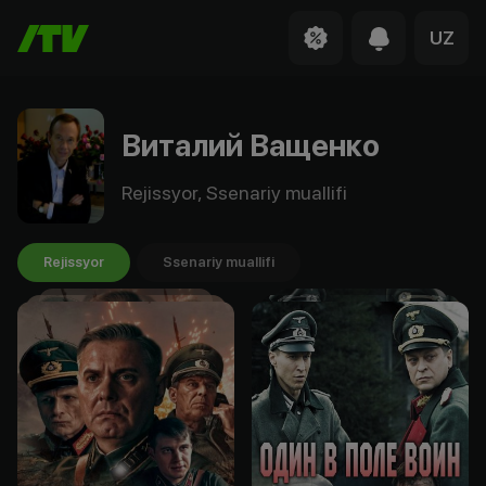
UZ
Виталий Ващенко
Rejissyor, Ssenariy muallifi
Rejissyor
Ssenariy muallifi