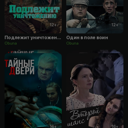
12
+
12
+
Подлежит уничтожению
Один в поле воин
Obuna
Obuna
16
+
16
+