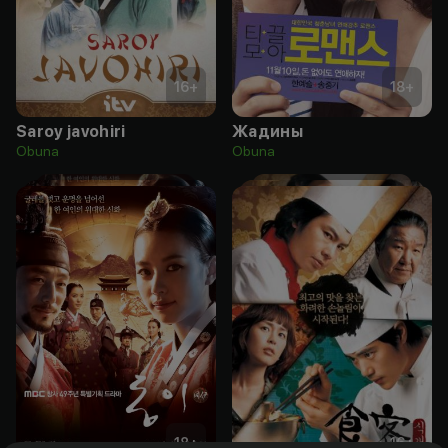
16
+
18
+
Saroy javohiri
Жадины
Obuna
Obuna
18
+
16
+