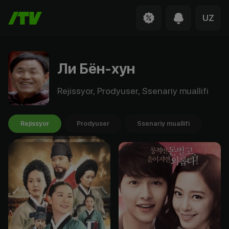
UZ
Ли Бён-хун
Rejissyor, Prodyuser, Ssenariy muallifi
Rejissyor
Prodyuser
Ssenariy muallifi