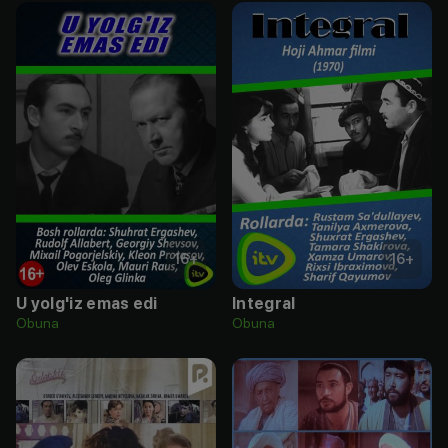
16
+
16
+
U yolg'iz emas edi
Integral
Obuna
Obuna