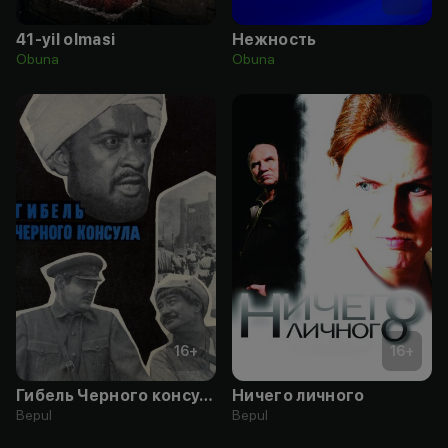
41-yil olmasi
Нежность
Obuna
Obuna
16
+
16
+
Гибель Черного консула
Ничего личного
Bepul
Bepul