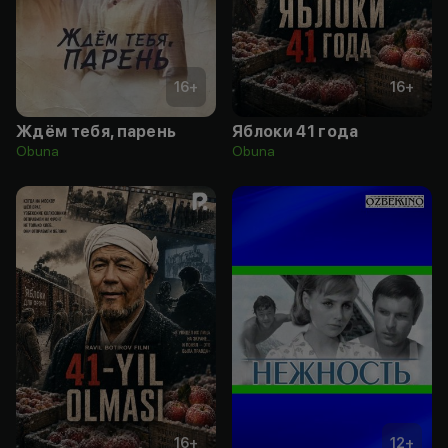
16
+
16
+
Ждём тебя, парень
Яблоки 41 года
Obuna
Obuna
16
+
12
+