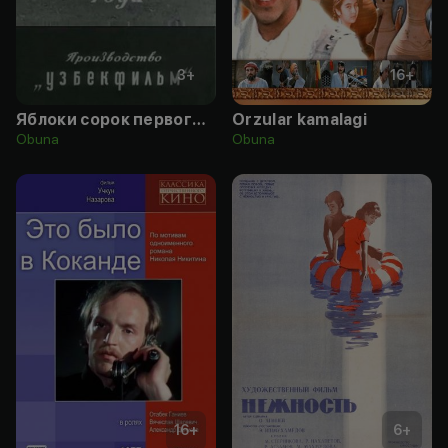
3
+
16
+
Яблоки сорок первого года
Orzular kamalagi
Obuna
Obuna
16
+
6
+