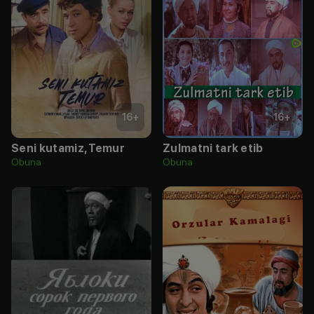
16
+
16
+
Seni kutamiz, Temur
Zulmatni tark etib
Obuna
Obuna