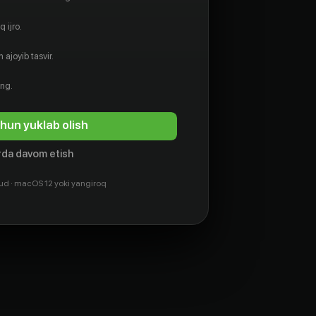
 ijro.
 ajoyib tasvir.
ing.
hun yuklab olish
da davom etish
ud · macOS 12 yoki yangiroq