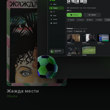
16
+
Жажда мести
Obuna