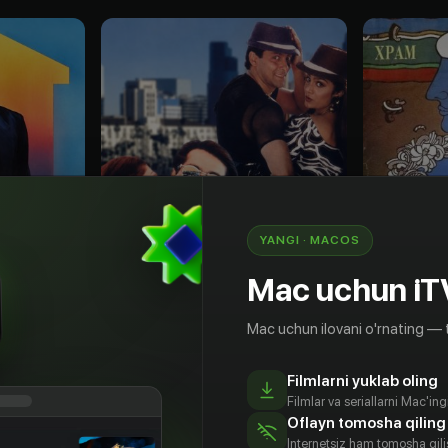
YANGI · MACOS
Mac uchun iT
Mac uchun ilovani o'rnating — 
16
+
12
+
Filmlarni yuklab oling
Beparvo egizaklar
Храм лю
Filmlar va seriallarni Mac'in
Obuna
Bepul
Oflayn tomosha qiling
Internetsiz ham tomosha qil