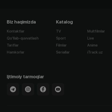
Biz haqimizda
Katalog
Kontaktlar
TV
Multfilmlar
Qo'llab-quvvatlash
Sport
Live
Tariflar
Filmlar
Anime
Hamkorlar
Seriallar
iTrack.uz
Ijtimoiy tarmoqlar