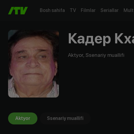
Bosh sahifa
TV
Filmlar
Seriallar
Mult
Кадер Кх
Aktyor, Ssenariy muallifi
Aktyor
Ssenariy muallifi