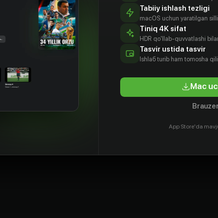
Tabiiy ishlash tezligi
macOS uchun yaratilgan silliq
Tiniq 4K sifat
HDR qo'llab-quvvatlashi bilan
Tasvir ustida tasvir
Ishlаб turib ham tomosha qil
Mac uc
Brauzer
App Store'da mavj