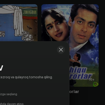
V
tezroq va qulayroq tomosha qiling.
12
+
16
+
бви
Oshiqu beqarorlar
gizga saqlang.
Obuna
ishda davom eting.