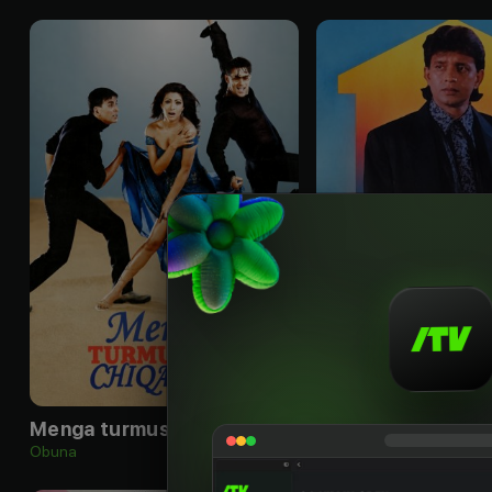
16
+
Menga turmushga chiqasizmi
Ichkuyov
Obuna
Obuna