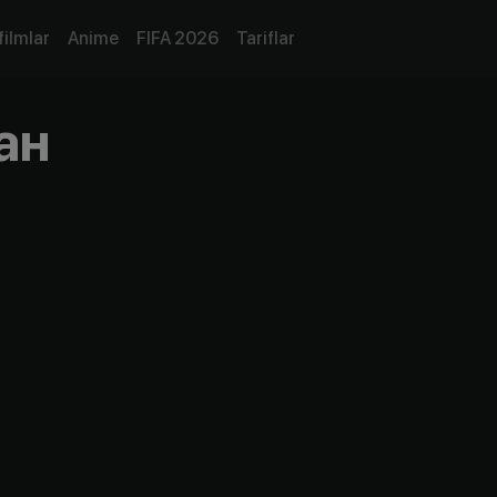
filmlar
Anime
FIFA 2026
Tariflar
ан