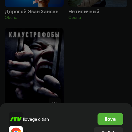
Дорогой Эван Хансен
Нетипичный
Obuna
Obuna
0
+
Клаустрофобы
Ilova
Ilovaga o'tish
Obuna