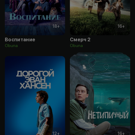
18
+
16
+
Воспитание
Смерч 2
Obuna
Obuna
12
+
16
+