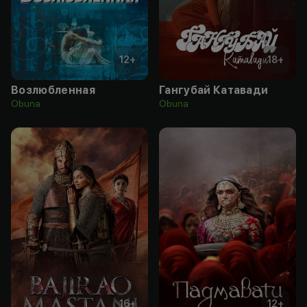
12
+
18
+
Возлюбленная
Гангубай Катавади
Obuna
Obuna
16
+
12
+