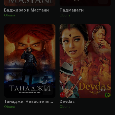
Баджирао и Мастани
Падмавати
Obuna
Obuna
16
+
0
+
Танаджи: Невоспетый воин
Devdas
Obuna
Obuna