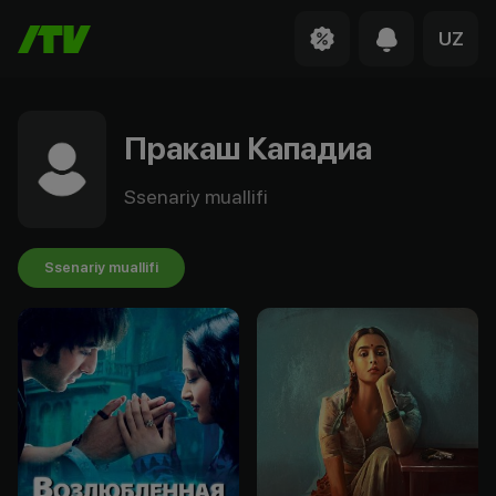
UZ
Пракаш Кападиа
Ssenariy muallifi
Ssenariy muallifi