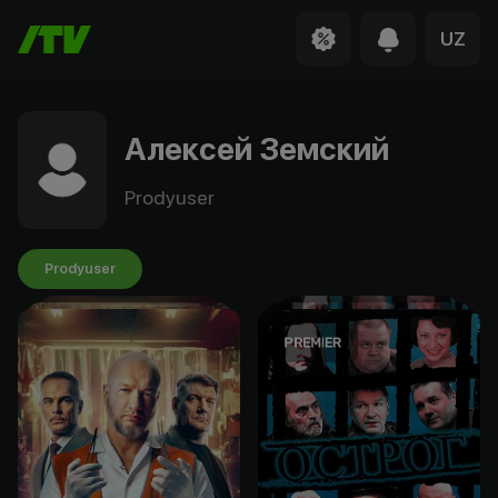
UZ
Алексей Земский
Prodyuser
Prodyuser