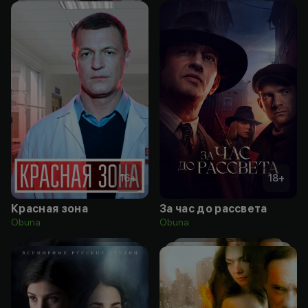
16
+
18
+
Красная зона
За час до рассвета
Obuna
Obuna