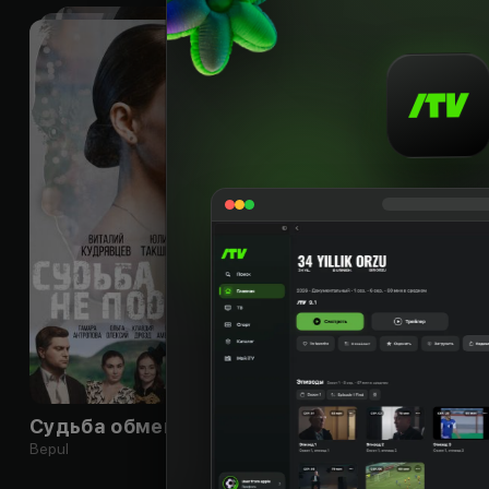
12
+
Судьба обмену не подлежит
Bepul