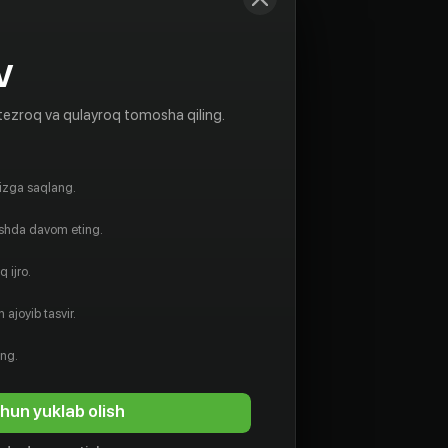
V
tezroq va qulayroq tomosha qiling.
gizga saqlang.
ishda davom eting.
 ijro.
 ajoyib tasvir.
ing.
hun yuklab olish