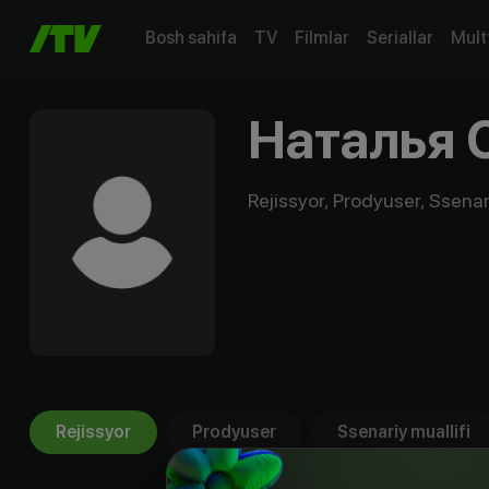
Bosh sahifa
TV
Filmlar
Seriallar
Mult
Наталья 
Rejissyor, Prodyuser, Ssenari
Rejissyor
Prodyuser
Ssenariy muallifi