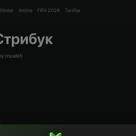
filmlar
Anime
FIFA 2026
Tariflar
Стрибук
y muallifi