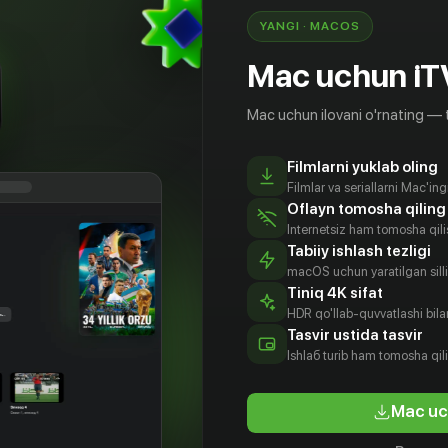
YANGI · MACOS
Mac uchun iT
Mac uchun ilovani o'rnating — 
Filmlarni yuklab oling
Filmlar va seriallarni Mac'in
Oflayn tomosha qiling
Internetsiz ham tomosha qil
Tabiiy ishlash tezligi
macOS uchun yaratilgan silliq
Tiniq 4K sifat
HDR qo'llab-quvvatlashi bilan
Tasvir ustida tasvir
Ishlаб turib ham tomosha qil
Mac uc