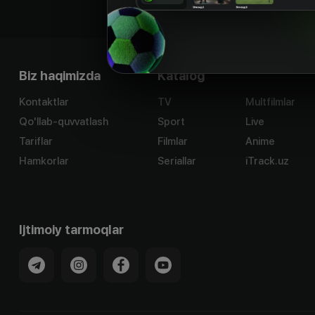
Biz haqimizda
Katalog
Kontaktlar
TV
Multfilmlar
Qo'llab-quvvatlash
Sport
Live
Tariflar
Filmlar
Anime
Hamkorlar
Seriallar
iTrack.uz
Ijtimoiy tarmoqlar