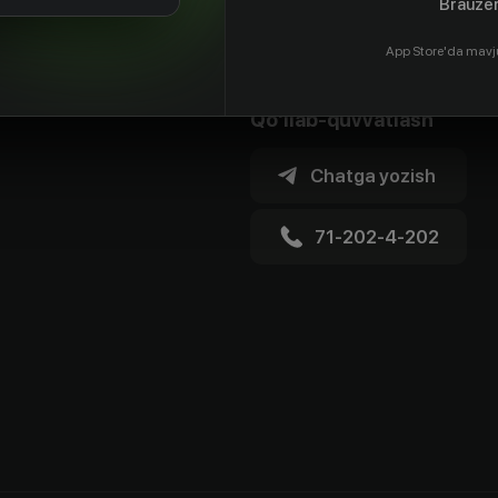
Brauzer
App Store'da mavj
Qo'llab-quvvatlash
Chatga yozish
71-202-4-202