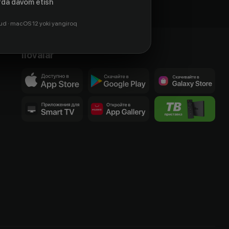
da davom etish
ud · macOS 12 yoki yangiroq
Ilovalar