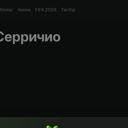
filmlar
Anime
FIFA 2026
Tariflar
Серричио