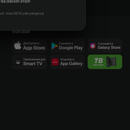
da davom etish
ud · macOS 12 yoki yangiroq
Ilovalar