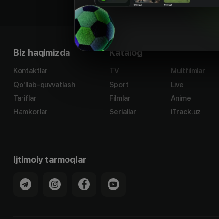
Biz haqimizda
Katalog
Kontaktlar
TV
Multfilmlar
Qo'llab-quvvatlash
Sport
Live
Tariflar
Filmlar
Anime
Hamkorlar
Seriallar
iTrack.uz
Ijtimoiy tarmoqlar