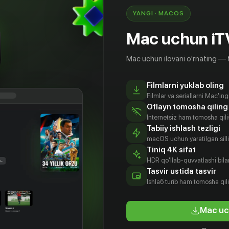
YANGI · MACOS
Mac uchun iT
Mac uchun ilovani o'rnating — 
Filmlarni yuklab oling
Filmlar va seriallarni Mac'in
Oflayn tomosha qiling
Internetsiz ham tomosha qil
Tabiiy ishlash tezligi
macOS uchun yaratilgan silliq
Tiniq 4K sifat
HDR qo'llab-quvvatlashi bilan
Tasvir ustida tasvir
12
+
18
+
Ishlаб turib ham tomosha qil
Наркокурьер
Кит
Mac uc
Obuna
Bepul