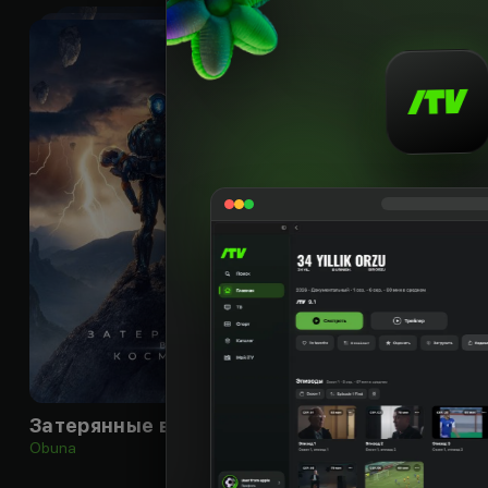
12
+
Затерянные в космосе
Искатель
Obuna
Obuna