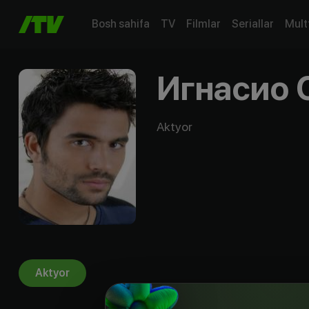
Bosh sahifa
TV
Filmlar
Seriallar
Mult
Игнасио 
Aktyor
Aktyor