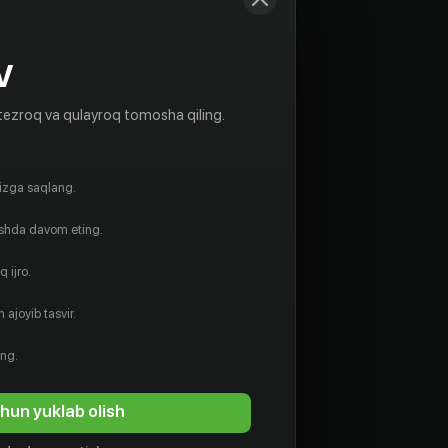
V
tezroq va qulayroq tomosha qiling.
gizga saqlang.
ishda davom eting.
 ijro.
 ajoyib tasvir.
12
+
ing.
hun yuklab olish