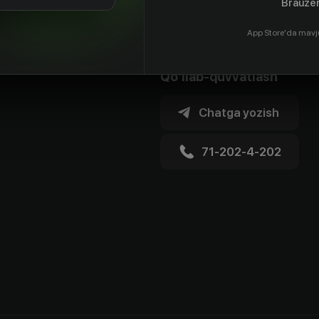
Brauzer
App Store'da mavj
Qo'llab-quvvatlash
Chatga yozish
71-202-4-202