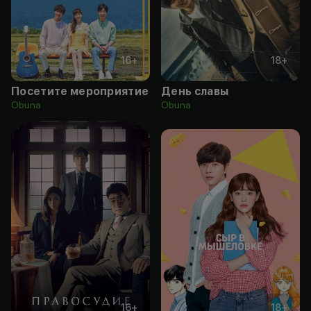
16
+
18
+
Посетите мероприятие
День славы
Obuna
Obuna
16
+
18
+