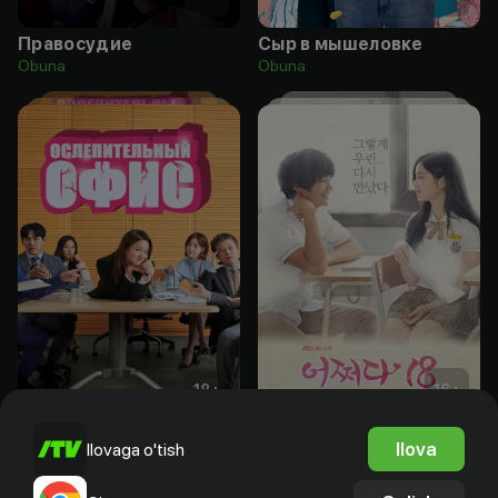
Правосудие
Сыр в мышеловке
Obuna
Obuna
18
+
16
+
Ослепительный офис
Нечаянно 18
Ilova
Ilovaga o'tish
Obuna
Obuna