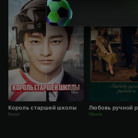
16
+
Король старшей школы
Любовь ручной 
Bepul
Obuna