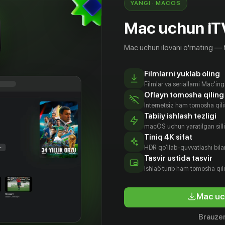
YANGI · MACOS
Mac uchun iT
Mac uchun ilovani o'rnating — 
Filmlarni yuklab oling
Filmlar va seriallarni Mac'in
Oflayn tomosha qiling
Internetsiz ham tomosha qil
Tabiiy ishlash tezligi
macOS uchun yaratilgan silliq
Tiniq 4K sifat
HDR qo'llab-quvvatlashi bilan
Tasvir ustida tasvir
16
+
16
+
Ishlаб turib ham tomosha qil
Учёный, гуляющий по ночам
Акула
Mac uc
Obuna
Obuna
Brauzer