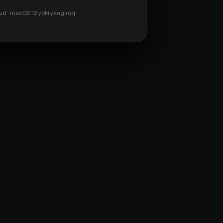
ud · macOS 12 yoki yangiroq