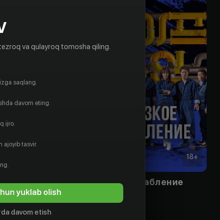
V
tezroq va qulayroq tomosha qiling.
gizga saqlang.
ishda davom eting.
 ijro.
 ajoyib tasvir.
16
+
18
+
ing.
Однажды разрушение постучалось в мою дверь
Дерзкое ограбление
hun yuklab olish
Obuna
da davom etish