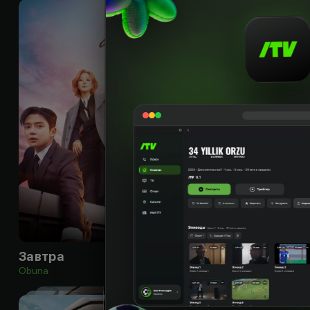
16
+
Завтра
Obuna
Obuna