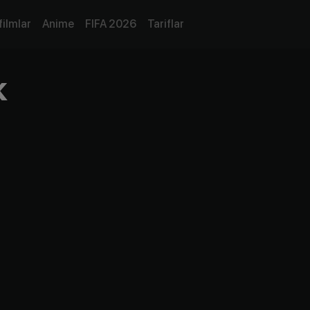
filmlar
Anime
FIFA 2026
Tariflar
к