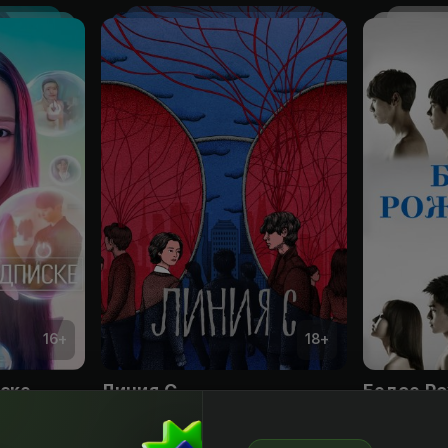
16
+
18
+
ске
Линия С
Белое Р
Obuna
Obuna