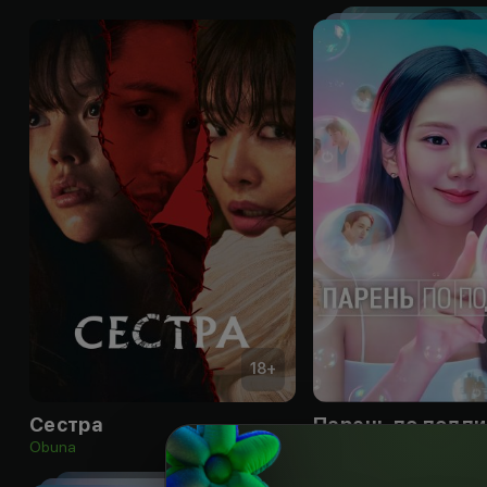
18
+
Сестра
Парень по подпи
Obuna
Obuna