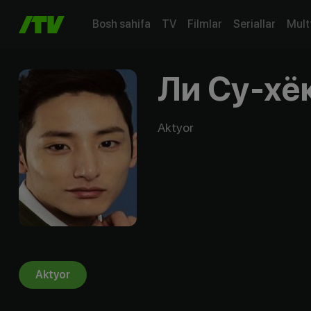
Bosh sahifa
TV
Filmlar
Seriallar
Mult
Ли Су-хё
Aktyor
Aktyor