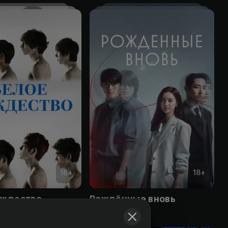
18
+
18
+
ождество
Рождённые вновь
Obuna