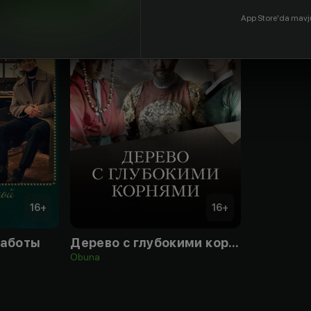
App Store'da mavj
16
+
16
+
работы
Дерево с глубокими корнями
Obuna