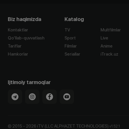
Biz haqimizda
Katalog
Kontaktlar
TV
Multfilmlar
Qo'llab-quvvatlash
Sport
Live
Tariflar
Filmlar
Anime
Hamkorlar
Seriallar
iTrack.uz
Ijtimoiy tarmoqlar
©
2015
-
2026
iTV (LLC ALPHAZET TECHNOLOGIES).
v
1.52.1