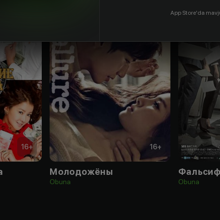
App Store'da mavj
16
+
16
+
а
Молодожёны
Фальсиф
Obuna
Obuna