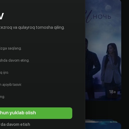
V
tezroq va qulayroq tomosha qiling.
gizga saqlang.
ishda davom eting.
 ijro.
 ajoyib tasvir.
16
+
18
+
ing.
Девушка, которая видит запахи
День и ночь
hun yuklab olish
Obuna
da davom etish