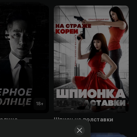
18
+
16
+
солнце
Шпион на полставки
Obuna