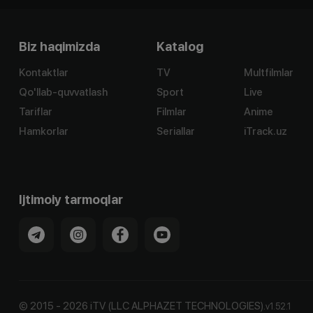
Biz haqimizda
Katalog
Kontaktlar
TV
Multfilmlar
Qo'llab-quvvatlash
Sport
Live
Tariflar
Filmlar
Anime
Hamkorlar
Seriallar
iTrack.uz
Ijtimoiy tarmoqlar
©
2015
-
2026
iTV (LLC ALPHAZET TECHNOLOGIES).
v
1.52.1