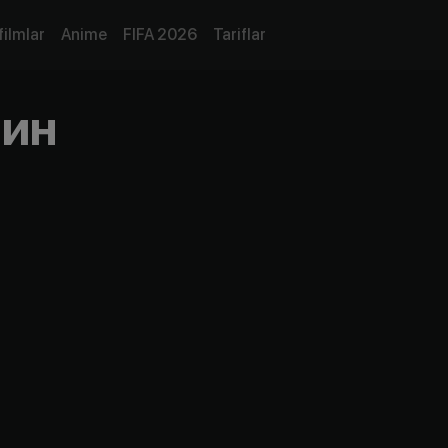
filmlar
Anime
FIFA 2026
Tariflar
Мин