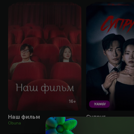
16
+
YANGI
Наш фильм
Супруг
Obuna
Obuna