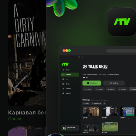
18
+
Карнавал бесчестия
Красавица Гон 
Obuna
Obuna