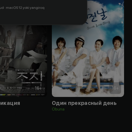
ud · macOS 12 yoki yangiroq
16
+
16
+
икация
Один прекрасный день
Obuna