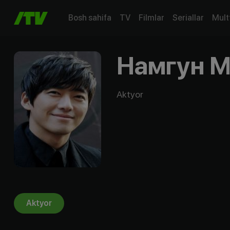
Bosh sahifa
TV
Filmlar
Seriallar
Mult
Намгун 
Aktyor
Aktyor