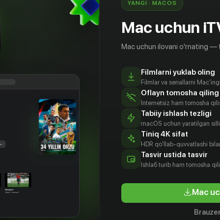
YANGI · MACOS
Mac uchun iT
Mac uchun ilovani o'rnating — 
Filmlarni yuklab oling
Filmlar va seriallarni Mac'in
Oflayn tomosha qiling
Internetsiz ham tomosha qil
Tabiiy ishlash tezligi
macOS uchun yaratilgan silliq
Tiniq 4K sifat
HDR qo'llab-quvvatlashi bilan
Tasvir ustida tasvir
18
+
16
+
Ishlаб turib ham tomosha qil
Шим
Отель с секретом
Mac uc
Obuna
Obuna
Brauzer