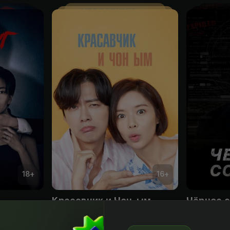
18
+
16
+
Красавчик и Чон-ым
Чёрное 
Obuna
Obuna