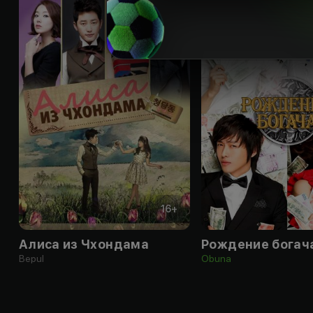
16
+
Алиса из Чхондама
Рождение богач
Bepul
Obuna