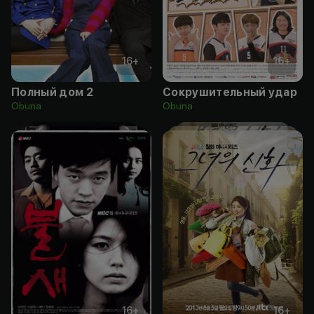
16
+
16
+
Полный дом 2
Сокрушительный удар
Obuna
Obuna
16
+
16
+