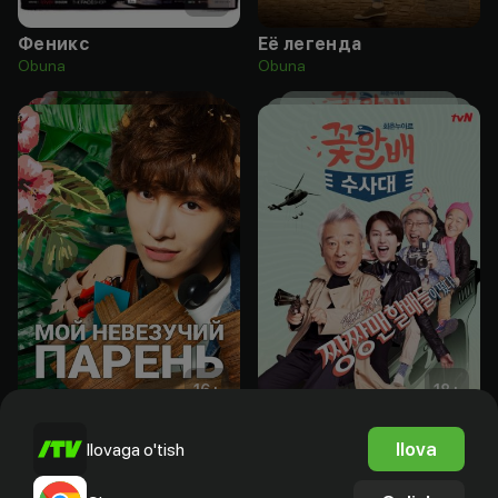
Феникс
Её легенда
Obuna
Obuna
16
+
18
+
Мой невезучий парень
Следственный отдел старичков-красавчиков
Ilova
Ilovaga o'tish
Obuna
Obuna