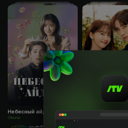
16
+
Небесный айдол
Король земли
Obuna
Obuna