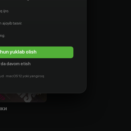
 ijro.
 ajoyib tasvir.
ing.
hun yuklab olish
da davom etish
ud · macOS 12 yoki yangiroq
18
+
ики