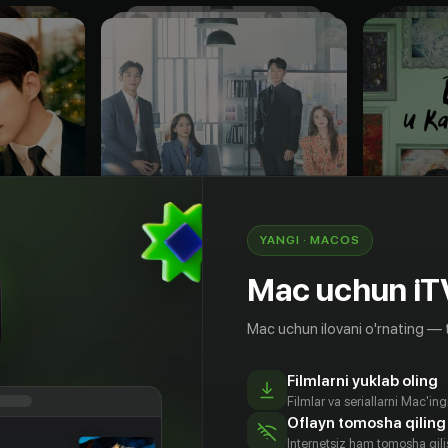
YANGI · MACOS
Mac uchun iT
Mac uchun ilovani o'rnating — 
16
+
18
+
Filmlarni yuklab oling
Она никогда не узнает
Даль-ли
Filmlar va seriallarni Mac'in
Obuna
Obuna
Oflayn tomosha qiling
Internetsiz ham tomosha qil