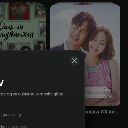
V
tezroq va qulayroq tomosha qiling.
16
+
16
+
 и камджатхан
Парень и девушка XX века
gizga saqlang.
Obuna
ishda davom eting.