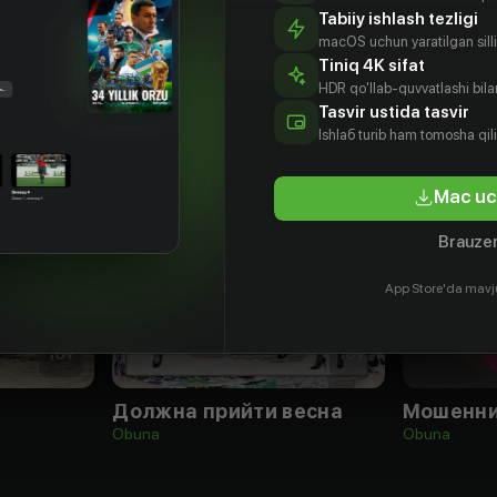
Tabiiy ishlash tezligi
macOS uchun yaratilgan silliq
Tiniq 4K sifat
HDR qo'llab-quvvatlashi bilan
Tasvir ustida tasvir
Ishlаб turib ham tomosha qil
Mac uc
Brauzer
App Store'da mavj
16
+
16
+
Должна прийти весна
Мошенн
Obuna
Obuna