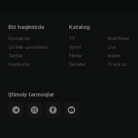
Biz haqimizda
Katalog
Kontaktlar
TV
Multfilmlar
Qo'llab-quvvatlash
Sport
Live
Tariflar
Filmlar
Anime
Hamkorlar
Seriallar
iTrack.uz
Ijtimoiy tarmoqlar