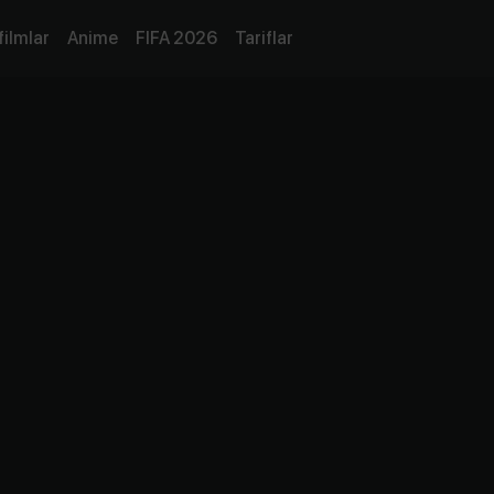
filmlar
Anime
FIFA 2026
Tariflar