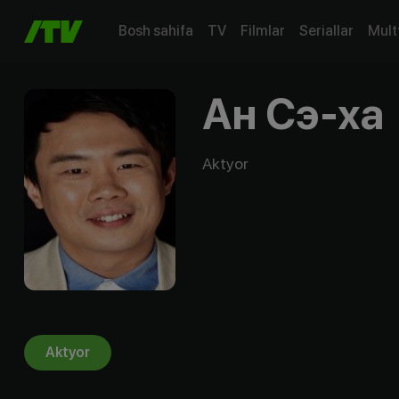
Bosh sahifa
TV
Filmlar
Seriallar
Mult
Ан Сэ-ха
Aktyor
Aktyor