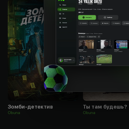
18
+
Зомби-детектив
Ты там будешь?
Obuna
Obuna