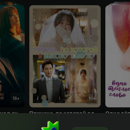
18
+
16
+
365: Год победы над судьбой
Причина, по которой я выхожу замуж
Одно тё
Obuna
Obuna