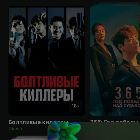
18
+
Болтливые киллеры
Obuna
Obuna