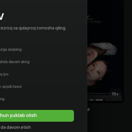
V
tezroq va qulayroq tomosha qiling.
gizga saqlang.
ishda davom eting.
 ijro.
 ajoyib tasvir.
16
+
16
+
ing.
е богача
Игра в прятки
hun yuklab olish
Obuna
da davom etish