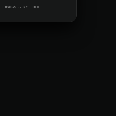
ud · macOS 12 yoki yangiroq