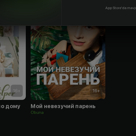
App Store'da mavj
16
+
16
+
по дому
Мой невезучий парень
Obuna