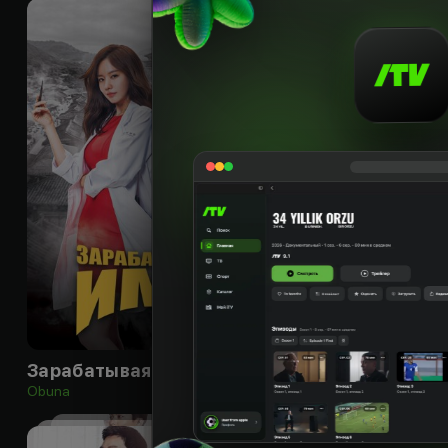
16
+
Зарабатывая имя
Сёстры Кван
Obuna
Obuna