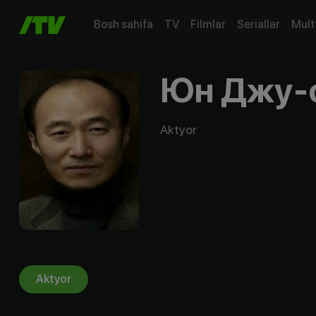
Bosh sahifa
TV
Filmlar
Seriallar
Mult
Юн Джу-
Aktyor
Aktyor