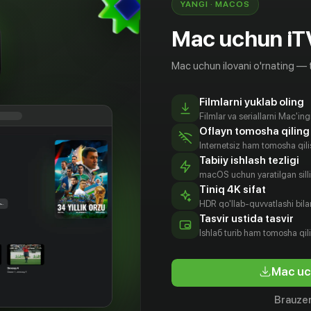
YANGI · MACOS
Mac uchun iT
Mac uchun ilovani o'rnating — 
Filmlarni yuklab oling
Filmlar va seriallarni Mac'in
Oflayn tomosha qiling
Internetsiz ham tomosha qil
Tabiiy ishlash tezligi
macOS uchun yaratilgan silliq
Tiniq 4K sifat
HDR qo'llab-quvvatlashi bilan
Tasvir ustida tasvir
16
+
16
+
Ishlаб turib ham tomosha qil
Любовь и брак
Рождени
Mac uc
Obuna
Obuna
Brauzer