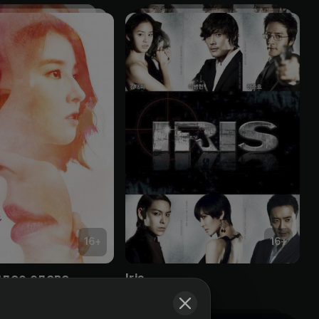
16
+
16
+
плое слово
Iris
Obuna