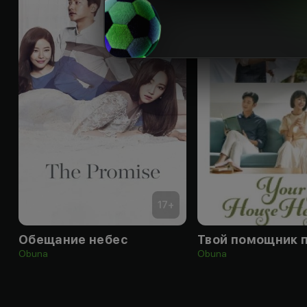
17
+
Обещание небес
Твой помощник 
Obuna
Obuna