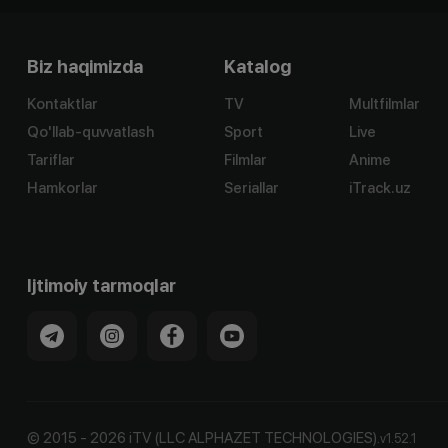
Biz haqimizda
Katalog
Kontaktlar
TV
Multfilmlar
Qo'llab-quvvatlash
Sport
Live
Tariflar
Filmlar
Anime
Hamkorlar
Seriallar
iTrack.uz
Ijtimoiy tarmoqlar
©
2015
-
2026
iTV (LLC ALPHAZET TECHNOLOGIES).
v
1.52.1