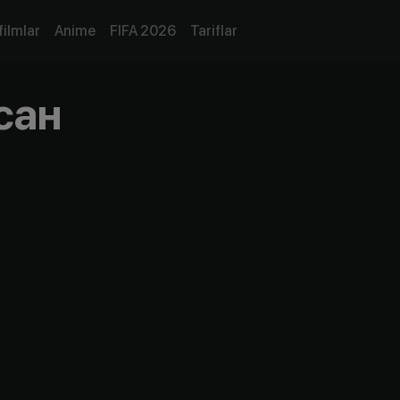
filmlar
Anime
FIFA 2026
Tariflar
сан