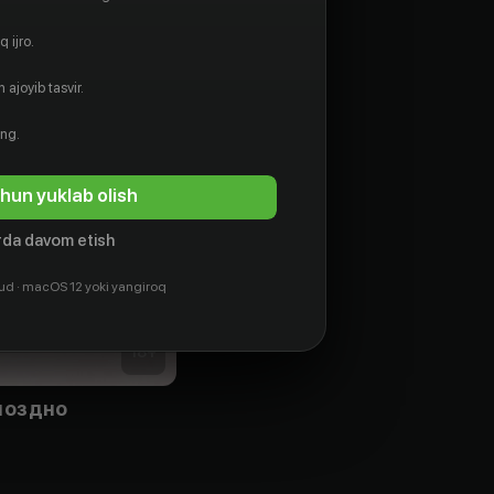
 ijro.
 ajoyib tasvir.
ing.
hun yuklab olish
da davom etish
ud · macOS 12 yoki yangiroq
18
+
поздно