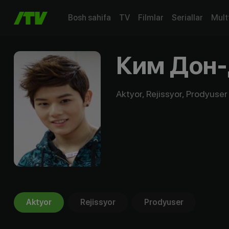
Bosh sahifa
TV
Filmlar
Seriallar
Mult
Ким Дон
Aktyor, Rejissyor, Prodyuser
Aktyor
Rejissyor
Prodyuser