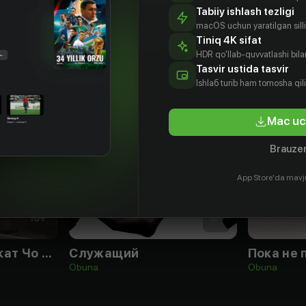
Tabiiy ishlash tezligi
macOS uchun yaratilgan silliq
Tiniq 4K sifat
HDR qo'llab-quvvatlashi bilan
Tasvir ustida tasvir
Ishlаб turib ham tomosha qil
Mac uc
Brauzer
App Store'da mavj
16
+
18
+
Мой сосед-адвокат Чо Дыль-хо
Служащий
Пока не 
Obuna
Obuna