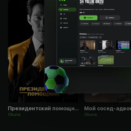
18
+
Президентский помощник
Obuna
Obuna