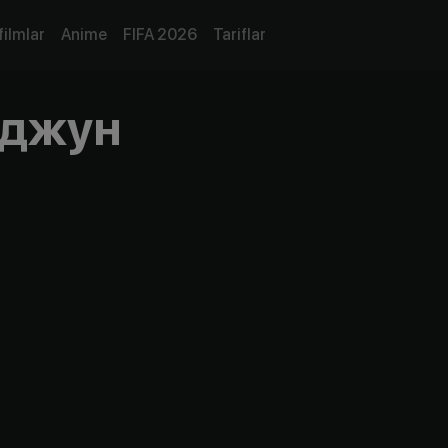
filmlar
Anime
FIFA 2026
Tariflar
-джун