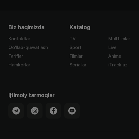
Biz haqimizda
Katalog
Kontaktlar
TV
Multfilmlar
Qo'llab-quvvatlash
Sport
Live
Tariflar
Filmlar
Anime
Hamkorlar
Seriallar
iTrack.uz
Ijtimoiy tarmoqlar