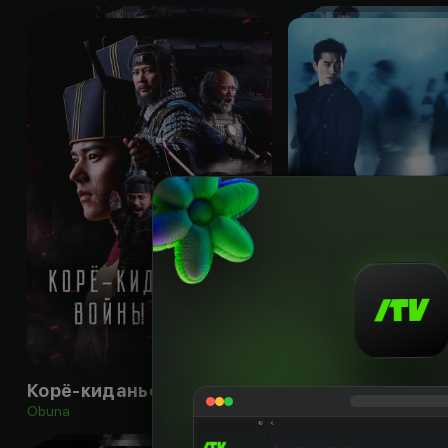
18
+
Корё-киданьские войны
Блэк
Obuna
Obuna