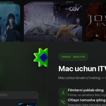
YANGI · MACOS
Mac uchun iT
Mac uchun ilovani o'rnating — 
16
+
18
+
Filmlarni yuklab oling
Малышка К
Чосонск
Filmlar va seriallarni Mac'in
Obuna
Obuna
Oflayn tomosha qiling
Internetsiz ham tomosha qil