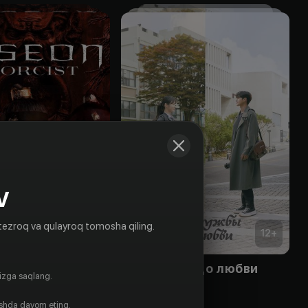
V
tezroq va qulayroq tomosha qiling.
18
+
12
+
ий экзорцист
От дружбы до любви
gizga saqlang.
Obuna
ishda davom eting.