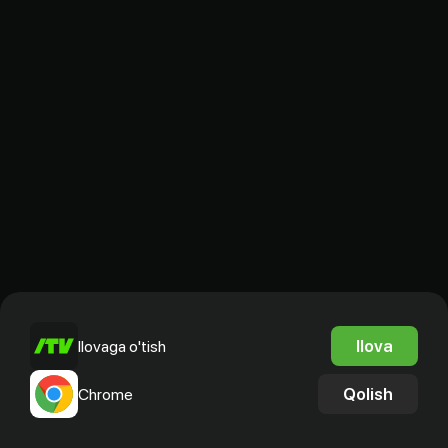
Ilova
Ilovaga o'tish
Qolish
Chrome