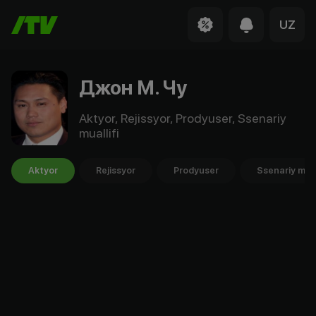
UZ
Джон М. Чу
Aktyor, Rejissyor, Prodyuser, Ssenariy
muallifi
Aktyor
Rejissyor
Prodyuser
Ssenariy mual