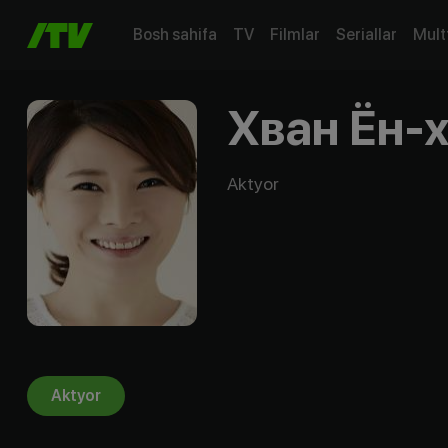
Bosh sahifa
TV
Filmlar
Seriallar
Mult
Хван Ён-
Aktyor
Aktyor