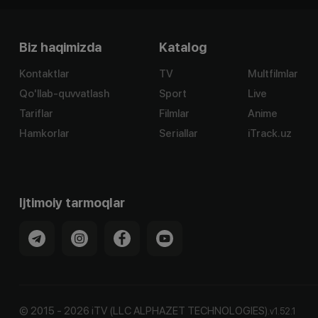
Biz haqimizda
Katalog
Kontaktlar
TV
Multfilmlar
Qo'llab-quvvatlash
Sport
Live
Tariflar
Filmlar
Anime
Hamkorlar
Seriallar
iTrack.uz
Ijtimoiy tarmoqlar
©
2015
-
2026
iTV (LLC ALPHAZET TECHNOLOGIES).
v
1.52.1