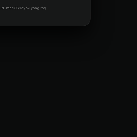
ud · macOS 12 yoki yangiroq