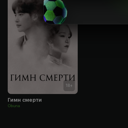
18
+
Гимн смерти
Obuna