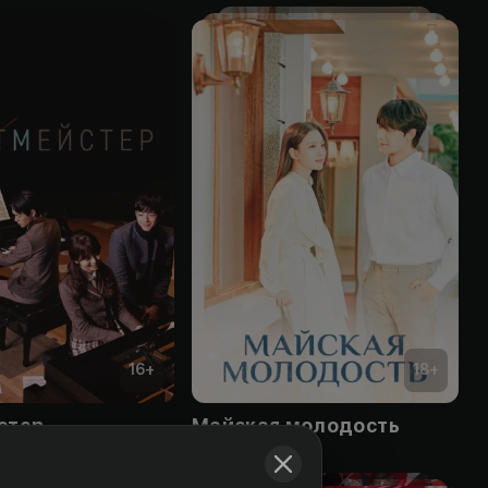
16
+
18
+
стер
Майская молодость
Obuna