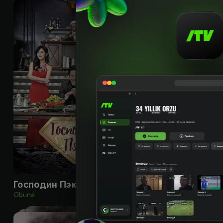
16
+
Господин Пэк
Цветок фасоли
Obuna
Obuna