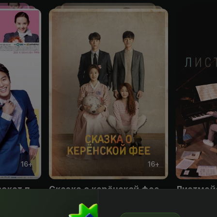
16
+
16
+
Влюбленный адвокат по разводам
Сказка о керёнской фее
Листмей
Obuna
Obuna