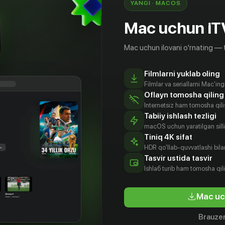
YANGI · MACOS
Mac uchun iT
Mac uchun ilovani o'rnating — 
Filmlarni yuklab oling
Filmlar va seriallarni Mac'in
Oflayn tomosha qiling
Internetsiz ham tomosha qil
Tabiiy ishlash tezligi
macOS uchun yaratilgan silliq
Tiniq 4K sifat
HDR qo'llab-quvvatlashi bilan
Tasvir ustida tasvir
16
+
16
+
Ishlаб turib ham tomosha qil
Любитель сглазить
Mac uc
Obuna
Obuna
Brauzer