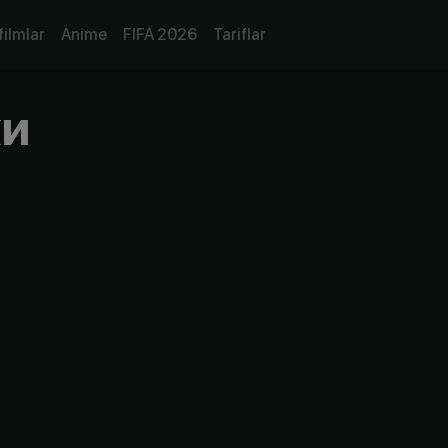
filmlar
Anime
FIFA 2026
Tariflar
хи