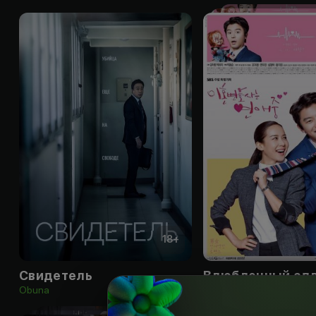
18
+
Свидетель
Obuna
Obuna