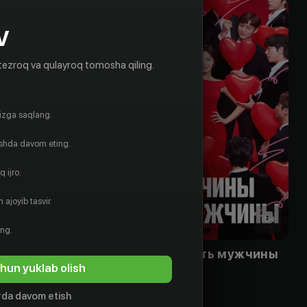
V
tezroq va qulayroq tomosha qiling.
gizga saqlang.
ishda davom eting.
 ijro.
 ajoyib tasvir.
16
+
16
+
ing.
Не встречайся с ним, пожалуйста!
Мужчины есть мужчины
hun yuklab olish
Obuna
da davom etish