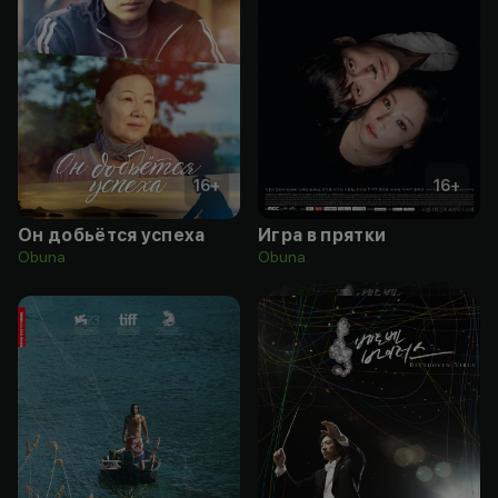
16
+
16
+
Он добьётся успеха
Игра в прятки
Obuna
Obuna