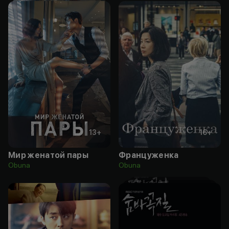
13
+
16
+
Мир женатой пары
Француженка
Obuna
Obuna