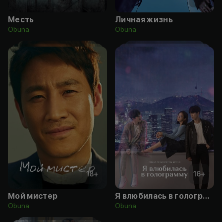
Месть
Личная жизнь
Obuna
Obuna
18
+
16
+
Мой мистер
Я влюбилась в голограмму
Obuna
Obuna