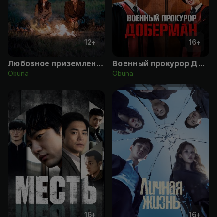
12
+
16
+
Любовное приземление
Военный прокурор Доберман
Obuna
Obuna
16
+
16
+