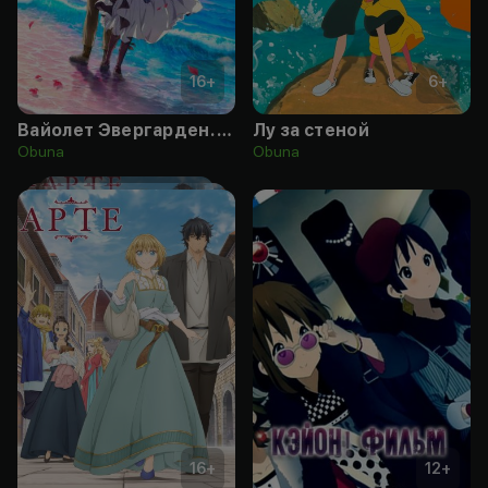
16
+
6
+
Вайолет Эвергарден. Фильм
Лу за стеной
Obuna
Obuna
16
+
12
+