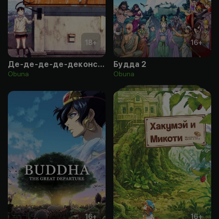
18
+
16
+
Де-де-де-де-деконструкция дохлых-дохлых демонов
Будда 2
Obuna
Obuna
16
+
16
+