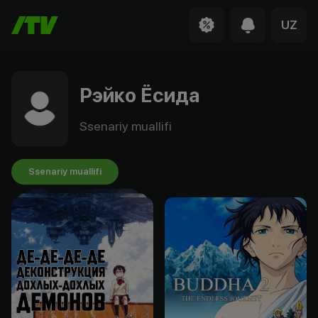
UZ
Рэйко Ёсида
Ssenariy muallifi
Ssenariy muallifi