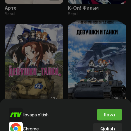
Арте
K-On! Фильм
Bepul
Bepul
12
+
16
+
Девушки и танки
Девушки и танки
Ilova
Ilovaga o'tish
Bepul
Bepul
Qolish
Chrome