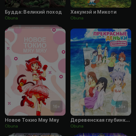
Будда: Великий поход
Хакумэй и Микоти
Obuna
Obuna
16
+
16
+
Новое Токио Мяу Мяу
Деревенская глубинка: Каникулы
Obuna
Obuna