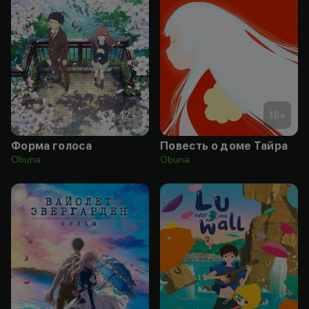
12
+
16
+
Форма голоса
Повесть о доме Тайра
Obuna
Obuna