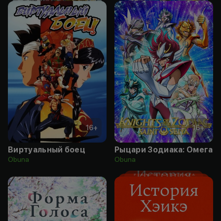
16
+
16
+
Виртуальный боец
Рыцари Зодиака: Омега
Obuna
Obuna