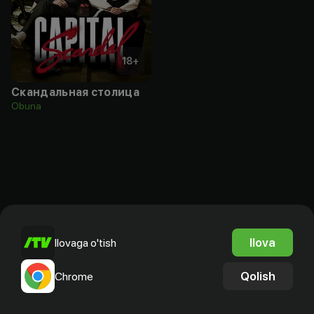
18
+
Скандальная столица
Obuna
Ilova
Ilovaga o'tish
Qolish
Chrome