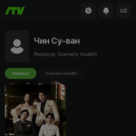
UZ
Чин Су-ван
Rejissyor, Ssenariy muallifi
Rejissyor
Ssenariy muallifi