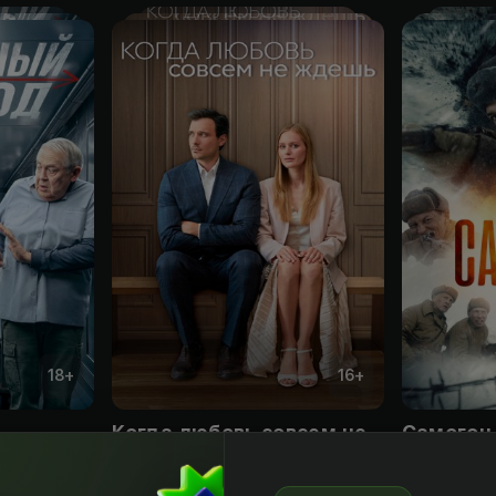
18
+
16
+
Когда любовь совсем не ждешь
Самогон
Obuna
Obuna