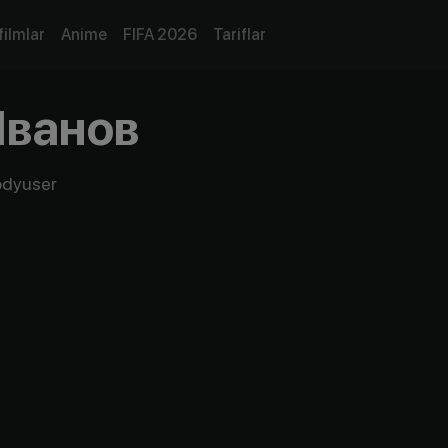
filmlar
Anime
FIFA 2026
Tariflar
Иванов
rodyuser