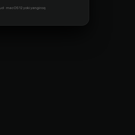
ud · macOS 12 yoki yangiroq