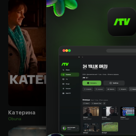
16
+
Катерина
Obuna
Obuna