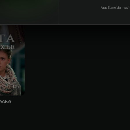
App Store'da mavj
12
+
есье