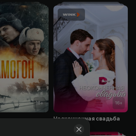
18
+
16
+
Неоконченная свадьба
Obuna