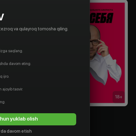
V
tezroq va qulayroq tomosha qiling.
gizga saqlang.
ishda davom eting.
 ijro.
 ajoyib tasvir.
16
+
18
+
ing.
в на миллион
Вне себя
hun yuklab olish
Obuna
da davom etish