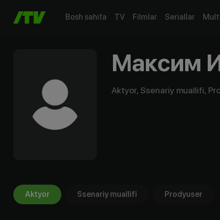
Bosh sahifa
TV
Filmlar
Seriallar
Mult
Максим 
Aktyor, Ssenariy muallifi, P
Aktyor
Ssenariy muallifi
Prodyuser