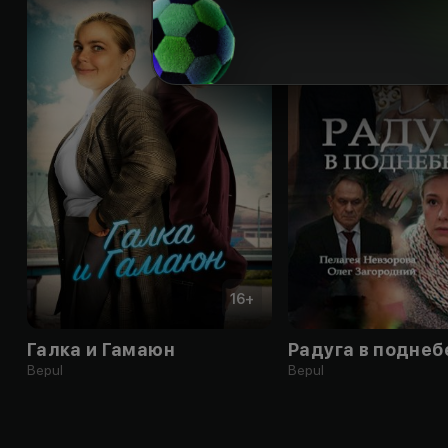
16
+
Галка и Гамаюн
Радуга в поднеб
Bepul
Bepul