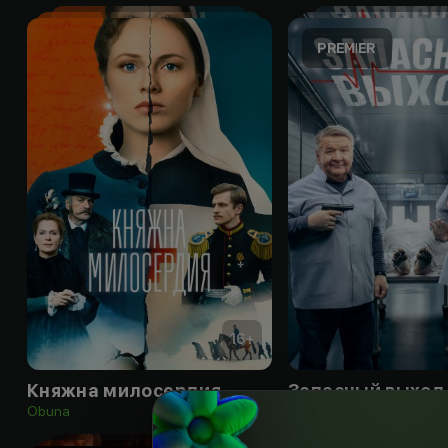
16
+
Княжна милосердия
Запасный выход
Obuna
Obuna