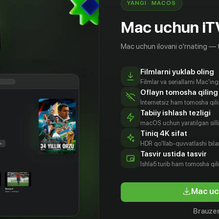
YANGI · MACOS
Mac uchun iT
Mac uchun ilovani o'rnating — 
Filmlarni yuklab oling
Filmlar va seriallarni Mac'in
Oflayn tomosha qiling
Internetsiz ham tomosha qil
Tabiiy ishlash tezligi
macOS uchun yaratilgan silliq
Tiniq 4K sifat
HDR qo'llab-quvvatlashi bilan
Tasvir ustida tasvir
12
+
12
+
Ishlаб turib ham tomosha qil
Петр I: Последний царь и первый император
Одна
Детекти
Mac uc
Obuna
Obuna
Brauzer