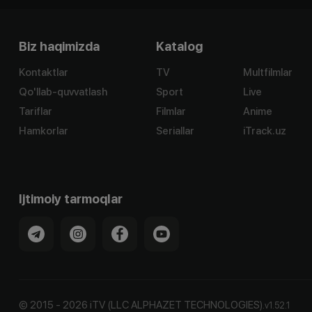
Biz haqimizda
Katalog
Kontaktlar
TV
Multfilmlar
Qo'llab-quvvatlash
Sport
Live
Tariflar
Filmlar
Anime
Hamkorlar
Seriallar
iTrack.uz
Ijtimoiy tarmoqlar
©
2015
-
2026
iTV (LLC ALPHAZET TECHNOLOGIES).
v
1.52.1