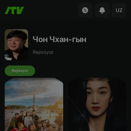
UZ
Чон Чхан-гын
Rejissyor
Rejissyor