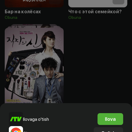
Бар на колёсах
Что с этой семейкой?
Obuna
Obuna
18
+
Королева офиса
Ilova
Ilovaga o'tish
Obuna