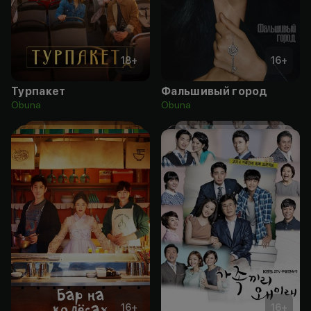
18
+
16
+
Турпакет
Фальшивый город
Obuna
Obuna
16
+
16
+