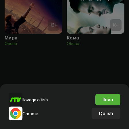
12
+
18
+
Мира
Кома
Obuna
Obuna
Ilova
Ilovaga o'tish
Qolish
Chrome