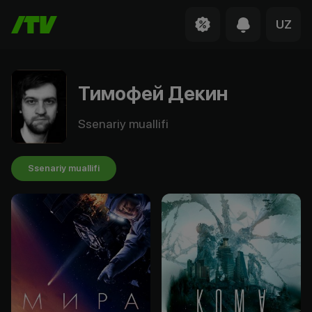
UZ
Тимофей Декин
Ssenariy muallifi
Ssenariy muallifi