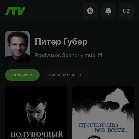
UZ
Питер Губер
Prodyuser, Ssenariy muallifi
Prodyuser
Ssenariy muallifi