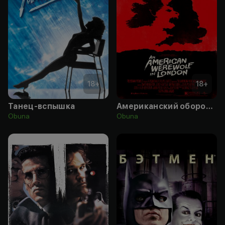
18
+
18
+
Танец-вспышка
Американский оборотень в Лондоне
Obuna
Obuna