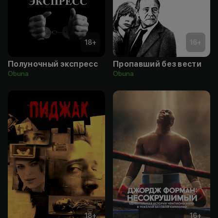
18
+
16
+
Полуночный экспресс
Пропавший без вести
Obuna
Obuna
18
+
16
+