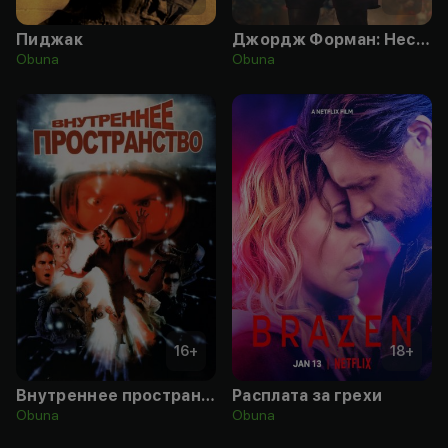
Пиджак
Джордж Форман: Несокрушимый
Obuna
Obuna
16
+
18
+
Внутреннее пространство
Расплата за грехи
Obuna
Obuna