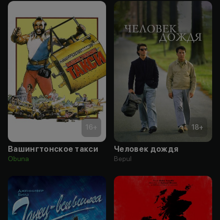
16
+
18
+
Вашингтонское такси
Человек дождя
Obuna
Bepul