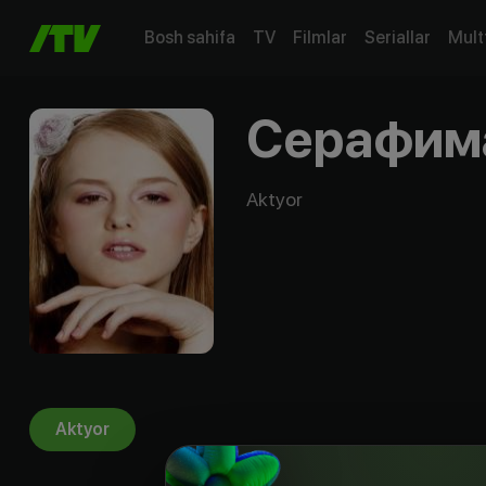
Bosh sahifa
TV
Filmlar
Seriallar
Mult
Серафим
Aktyor
Aktyor