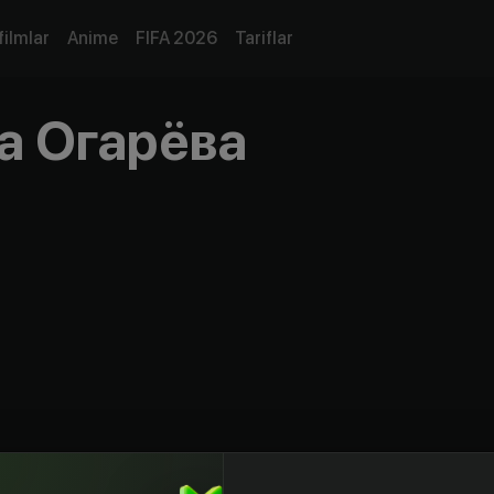
filmlar
Anime
FIFA 2026
Tariflar
а Огарёва