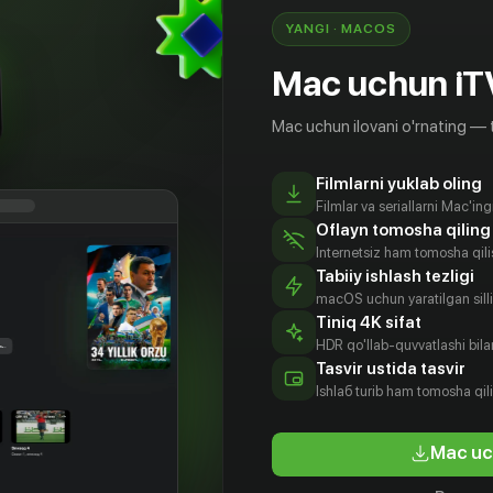
YANGI · MACOS
Mac uchun iT
Mac uchun ilovani o'rnating — 
Filmlarni yuklab oling
Filmlar va seriallarni Mac'in
Oflayn tomosha qiling
Internetsiz ham tomosha qil
Tabiiy ishlash tezligi
macOS uchun yaratilgan silliq
Tiniq 4K sifat
HDR qo'llab-quvvatlashi bilan
Tasvir ustida tasvir
16
+
16
+
Ishlаб turib ham tomosha qil
ебе
Пятая группа крови
Mac uc
Obuna