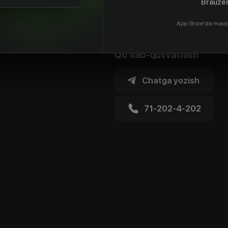
Brauzer
App Store'da mavj
Qo'llab-quvvatlash
Chatga yozish
71-202-4-202