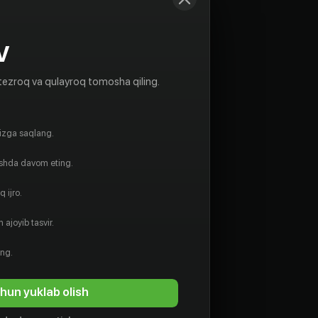
V
tezroq va qulayroq tomosha qiling.
gizga saqlang.
ishda davom eting.
 ijro.
 ajoyib tasvir.
ing.
hun yuklab olish