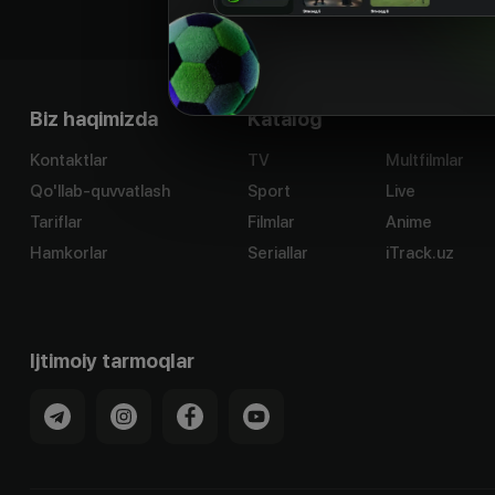
Biz haqimizda
Katalog
Kontaktlar
TV
Multfilmlar
Qo'llab-quvvatlash
Sport
Live
Tariflar
Filmlar
Anime
Hamkorlar
Seriallar
iTrack.uz
Ijtimoiy tarmoqlar