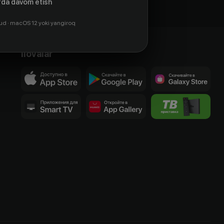
da davom etish
ud · macOS 12 yoki yangiroq
Ilovalar