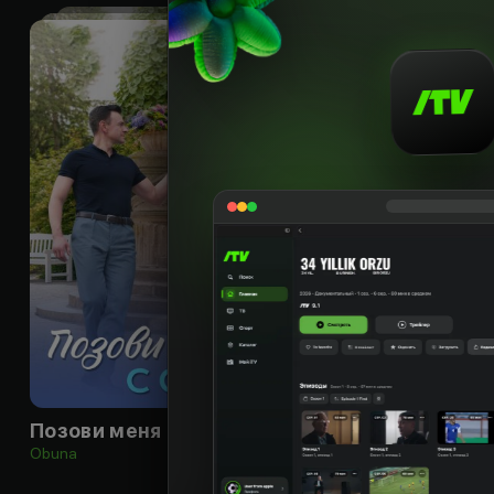
16
+
Позови меня с собой
Забери меня к с
Obuna
Obuna