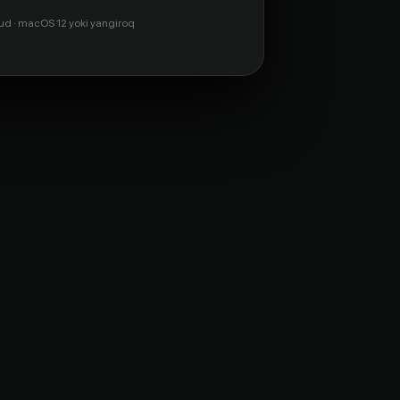
ud · macOS 12 yoki yangiroq