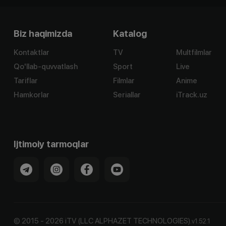
Biz haqimizda
Katalog
Kontaktlar
TV
Multfilmlar
Qo'llab-quvvatlash
Sport
Live
Tariflar
Filmlar
Anime
Hamkorlar
Seriallar
iTrack.uz
Ijtimoiy tarmoqlar
©
2015
-
2026
iTV (LLC ALPHAZET TECHNOLOGIES).
v
1.52.1