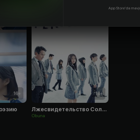
App Store'da mavj
16
+
16
+
поэзию
Лжесвидетельство Соломона
Obuna