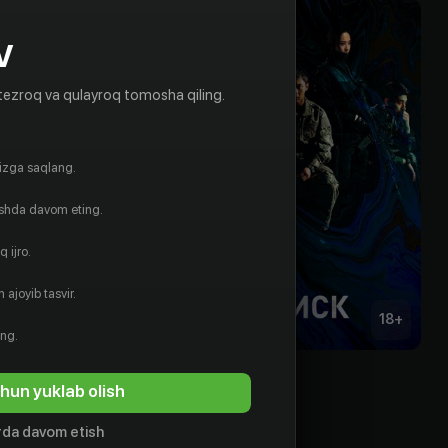
V
tezroq va qulayroq tomosha qiling.
gizga saqlang.
ishda davom eting.
 ijro.
 ajoyib tasvir.
18
+
18
+
ing.
ий экзорцист
Поиск
hun yuklab olish
Obuna
da davom etish