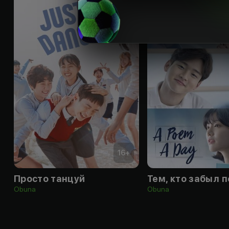
16
+
Просто танцуй
Тем, кто забыл 
Obuna
Obuna