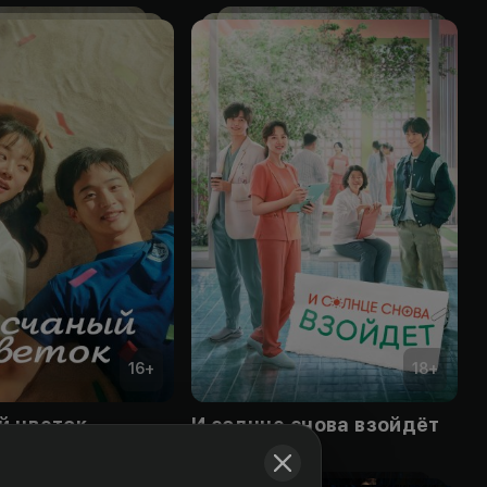
16
+
18
+
й цветок
И солнце снова взойдёт
Obuna