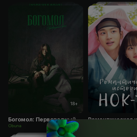
18
+
Богомол: Первородный грех
Obuna
Obuna