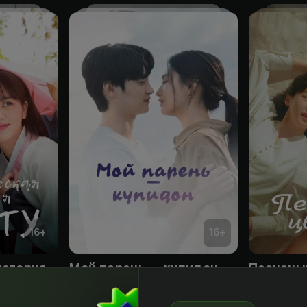
16
+
16
+
Романтическая история Нок-ту
Мой парень — купидон
Песчаны
Obuna
Obuna