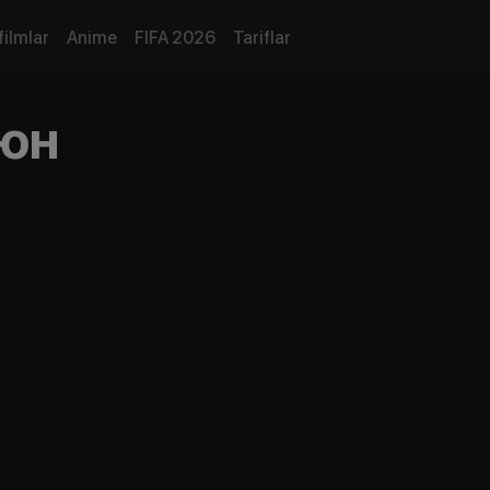
filmlar
Anime
FIFA 2026
Tariflar
юн