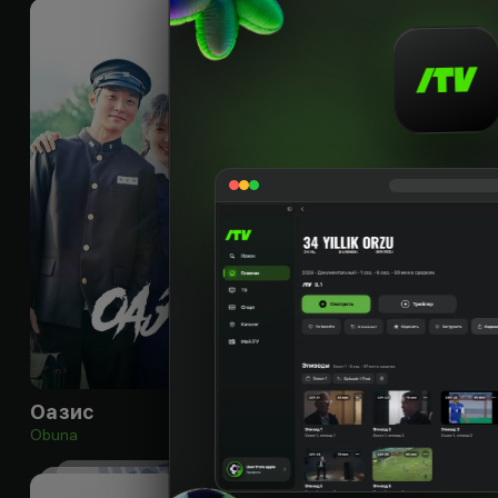
16
+
Оазис
Король пустыни
Obuna
Obuna