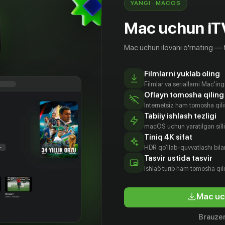
YANGI · MACOS
Mac uchun iT
Mac uchun ilovani o'rnating — 
Filmlarni yuklab oling
Filmlar va seriallarni Mac'in
Oflayn tomosha qiling
Internetsiz ham tomosha qil
Tabiiy ishlash tezligi
macOS uchun yaratilgan silliq
Tiniq 4K sifat
HDR qo'llab-quvvatlashi bilan
Tasvir ustida tasvir
16
+
18
+
Ishlаб turib ham tomosha qil
Корабль в Пусан
Чосонск
Mac uc
Obuna
Obuna
Brauzer