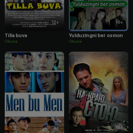
12
+
16
+
Tilla buva
Yulduzingni ber osmon
Obuna
Obuna
15
+
16
+