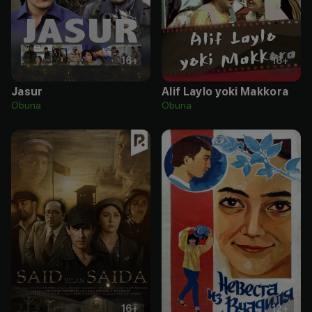
16
+
16
+
Jasur
Alif Laylo yoki Makkora
Obuna
Obuna
16
+
12
+