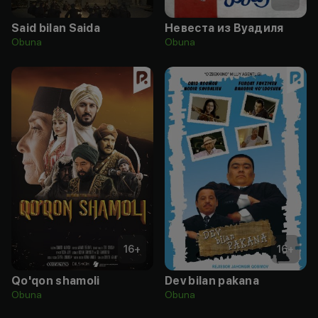
Said bilan Saida
Невеста из Вуадиля
Obuna
Obuna
16
+
16
+
Qo'qon shamoli
Dev bilan pakana
Obuna
Obuna