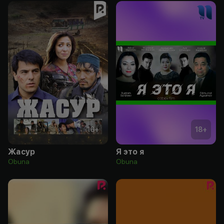
16
+
18
+
Жасур
Я это я
Obuna
Obuna