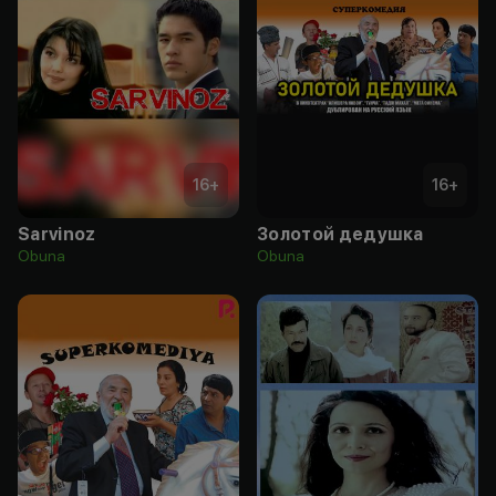
16
+
16
+
Sarvinoz
Золотой дедушка
Obuna
Obuna