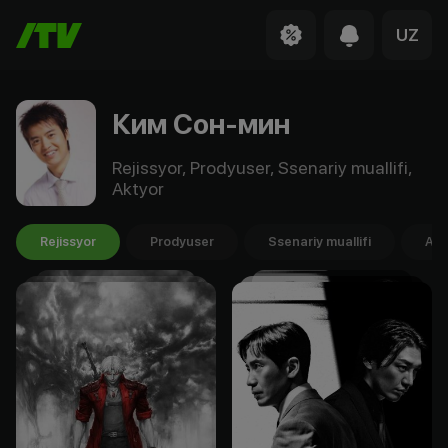
UZ
Ким Сон-мин
Rejissyor, Prodyuser, Ssenariy muallifi,
Aktyor
Rejissyor
Prodyuser
Ssenariy muallifi
Akt