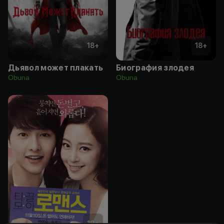
18
+
18
+
Дьявол может плакать
Биография злодея
Obuna
Obuna
18
+