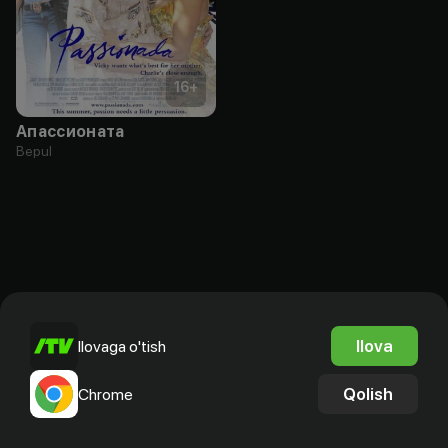
16
+
Апассионата
Bepul
Ilova
Ilovaga o'tish
Qolish
Chrome