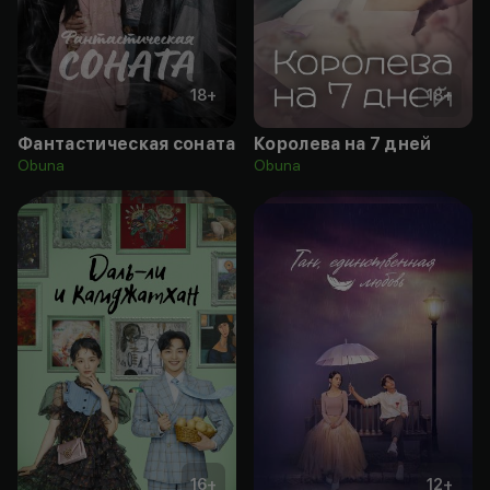
18
+
18
+
Фантастическая соната
Королева на 7 дней
Obuna
Obuna
16
+
12
+