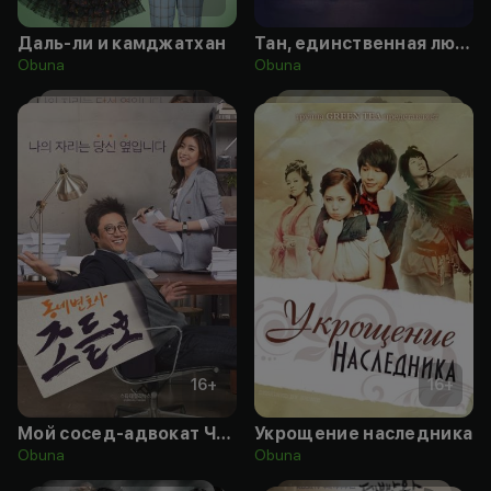
Даль-ли и камджатхан
Тан, единственная любовь
Obuna
Obuna
16
+
16
+
Мой сосед-адвокат Чо Дыль-хо
Укрощение наследника
Obuna
Obuna