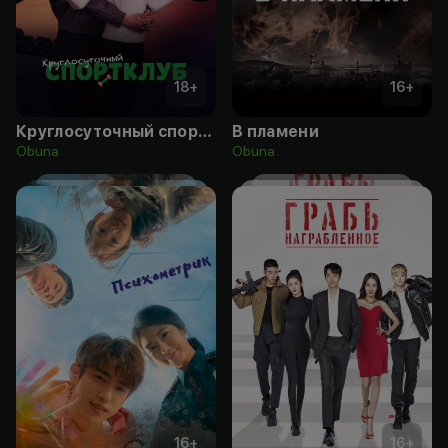
18
+
16
+
Круглосуточный спортклуб
В пламени
Obuna
Obuna
16
+
16
+