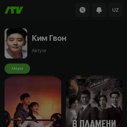
UZ
Ким Гвон
Aktyor
Aktyor