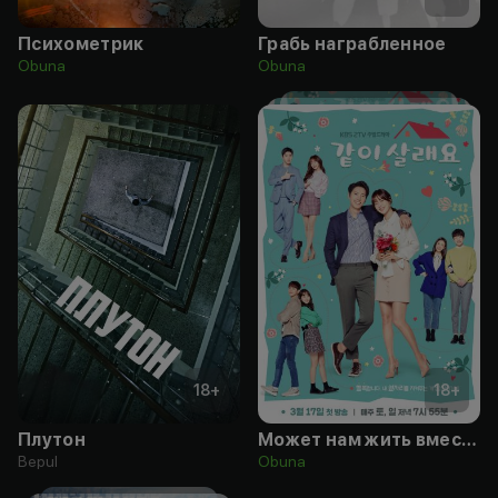
Психометрик
Грабь награбленное
Obuna
Obuna
18
+
18
+
Плутон
Может нам жить вместе?
Bepul
Obuna