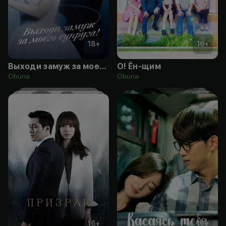
18
+
16
+
Выходи замуж за моего супруга!
О! Ён-щим
Obuna
Obuna
16
+
16
+