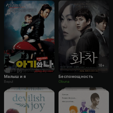
16
+
18
+
Малыш и я
Беспомощность
Bepul
Obuna