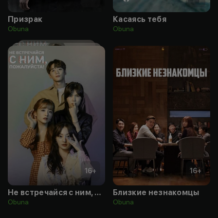
Призрак
Касаясь тебя
Obuna
Obuna
16
+
16
+
Не встречайся с ним, пожалуйста!
Близкие незнакомцы
Obuna
Obuna