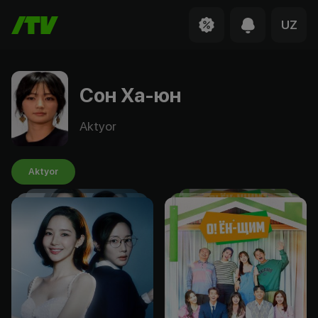
UZ
Сон Ха-юн
Aktyor
Aktyor